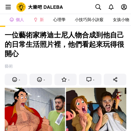
個人
新
心理學
小技巧與小訣竅
女孩小物
一位藝術家將迪士尼人物合成到他自己
的日常生活照片裡，他們看起來玩得很
開心
藝術
-
-
-
-