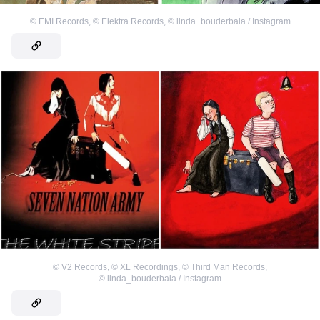
©
EMI Records
,
©
Elektra Records
,
©
linda_bouderbala / Instagram
©
V2 Records
,
©
XL Recordings
,
©
Third Man Records
,
©
linda_bouderbala / Instagram