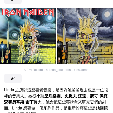
©
EMI Records
,
©
linda_bouderbala / Instagram
Linda 之所以這麼喜愛音樂，是因為她爸爸過去也是一位很
棒的音樂人。她從小聽
皇后樂團、史提夫·汪達、麥可·傑克
森和奧蒂斯·雷丁
長大，她會把這些專輯拿來研究它們的封
面。Linda 想要做一個系列作品，是重新詮釋這些是她回憶