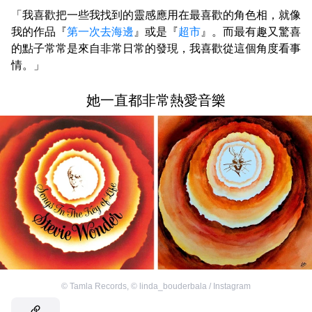
「我喜歡把一些我找到的靈感應用在最喜歡的角色相，就像
我的作品『
第一次去海邊
』或是『
超市
』。而最有趣又驚喜
的點子常常是來自非常日常的發現，我喜歡從這個角度看事
情。」
她一直都非常熱愛音樂
©
Tamla Records
,
©
linda_bouderbala / Instagram