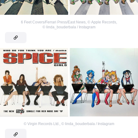
6 Feet Covers/Ferrari Press/East News
,
©
Apple Records
,
©
linda_bouderbala / Instagram
©
Virgin Records Ltd.
,
©
linda_bouderbala / Instagram