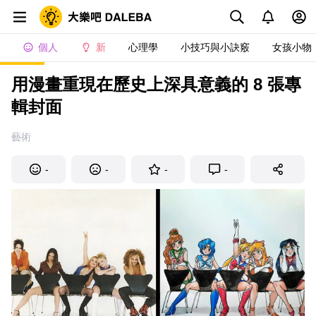
個人
新
心理學
小技巧與小訣竅
女孩小物
用漫畫重現在歷史上深具意義的 8 張專
輯封面
藝術
-
-
-
-