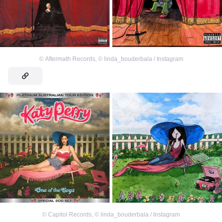
©
Aftermath Records
,
©
linda_bouderbala / Instagram
©
Capitol Records
,
©
linda_bouderbala / Instagram