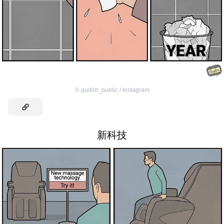
©
gudim_public / Instagram
新科技