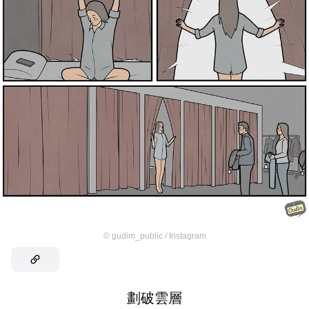
©
gudim_public / Instagram
劃破雲層