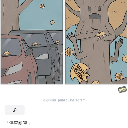
©
gudim_public / Instagram
「停車罰單」