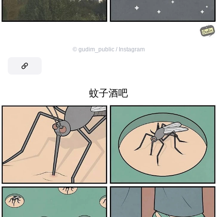
©
gudim_public / Instagram
蚊子酒吧