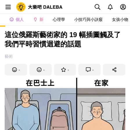
個人
新
心理學
小技巧與小訣竅
女孩小物
這位俄羅斯藝術家的 19 幅插圖觸及了
我們平時習慣迴避的話題
藝術
-
-
-
-