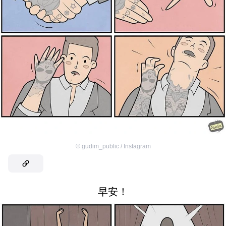
©
gudim_public / Instagram
早安！