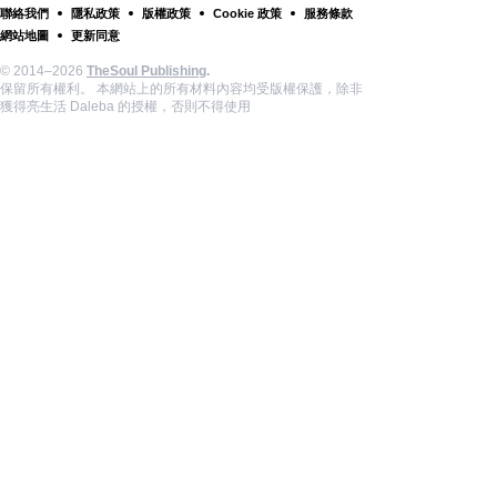
聯絡我們
隱私政策
版權政策
Cookie 政策
服務條款
網站地圖
更新同意
© 2014–2026
TheSoul Publishing
.
保留所有權利。 本網站上的所有材料內容均受版權保護，除非
獲得亮生活 Daleba 的授權，否則不得使用