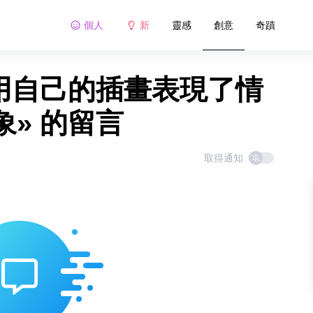
個人
新
靈感
創意
奇蹟
家用自己的插畫表現了情
» 的留言
取得通知