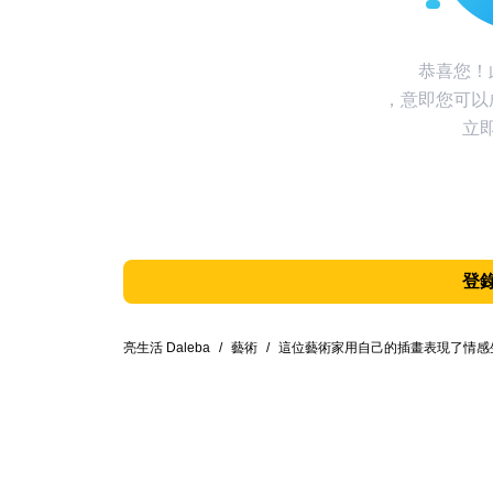
恭喜您！
，意即您可以
立
登
亮生活 Daleba
/
藝術
/
這位藝術家用自己的插畫表現了情感