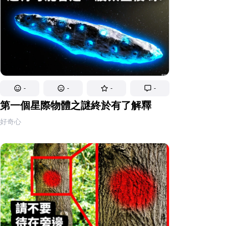
-
-
-
-
第一個星際物體之謎終於有了解釋
好奇心