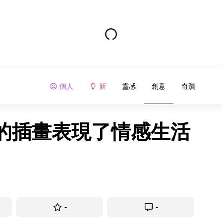
個人
新
靈感
創意
奇蹟
的插畫表現了情感生活
-
-