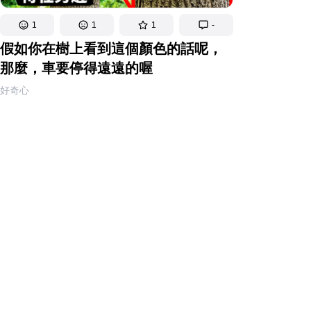
1
1
1
-
假如你在樹上看到這個顏色的話呢，
那麼，車要停得遠遠的喔
好奇心