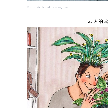
©
amandaoleander / Instagram
2. 人