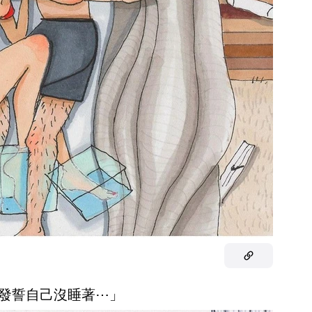
我發誓自己沒睡著⋯」