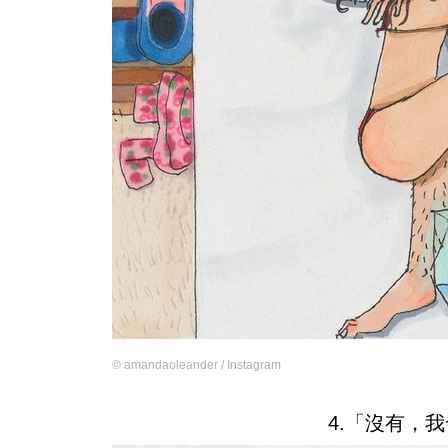
©
amandaoleander / Instagram
4.「沒有，