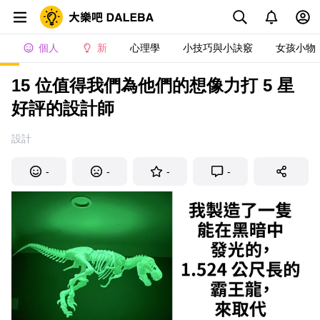
個人
新
心理學
小技巧與小訣竅
女孩小物
15 位值得我們為他們的想像力打 5 星
好評的設計師
設計
-
-
-
-