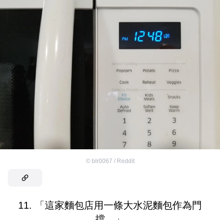
©
blr0067 / Reddit
11. 「這家麵包店用一條大水泥麵包作為門
擋。」