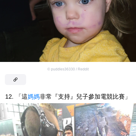
©
puddles36330 / Reddit
12. 「這
媽媽
非常『支持』兒子參加電競比賽」