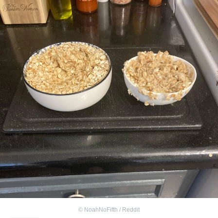
©
NoahNoFifth / Reddit