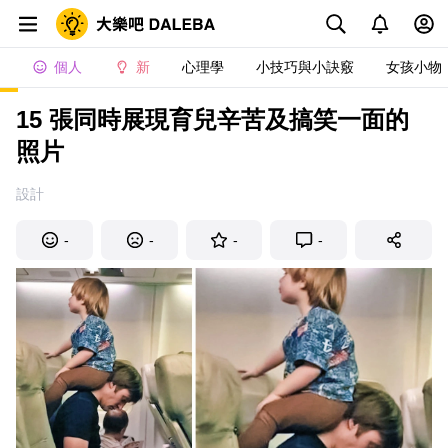
個人
新
心理學
小技巧與小訣竅
女孩小物
15 張同時展現育兒辛苦及搞笑一面的
照片
設計
-
-
-
-