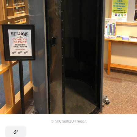
©
MrCrash2U / reddit