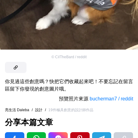
©
CilTheBard / reddit
你見過這些創意嗎？快把它們收藏起來吧！不要忘記在留言
區留下你發現的創意圖片哦。
預覽照片來源
bucherman7 / reddit
亮生活 Daleba
/
設計
/
19件極具創意的設計師作品
分享本篇文章