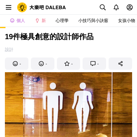
個人
新
心理學
小技巧與小訣竅
女孩小物
19件極具創意的設計師作品
設計
-
-
-
-