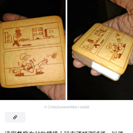
©
ChillySummerMist / reddit