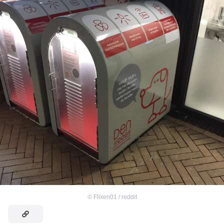
©
Flixen01 / reddit