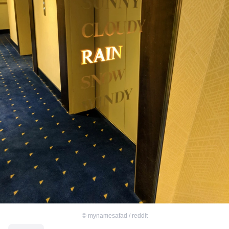
©
mynamesafad / reddit