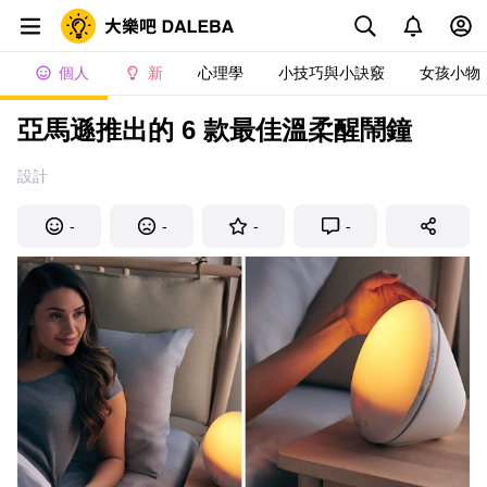
個人
新
心理學
小技巧與小訣竅
女孩小物
亞馬遜推出的 6 款最佳溫柔醒鬧鐘
設計
-
-
-
-