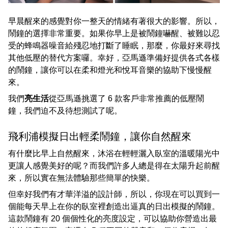
早晨醒來的感覺對你一整天的情緒有著很大的影響。所以，
鬧鐘的選擇非常重要。如果你早上是被鬧鐘嚇醒、被難以忍
受的蜂鳴器噪音給殘忍地打斷了睡眠，那麼，你最好來尋找
其他低壓的替代方案囉。幸好，亞馬遜準備好提供各式各樣
的鬧鐘，讓你可以在柔和燈光和悅耳音樂的協助下慢慢醒
來。
我們
亮生活
從亞馬遜挑選了 6 款客戶非常推薦的低壓鬧
鐘，我們迫不及待想測試了呢。
飛利浦模擬日出輕柔鬧鐘，讓你自然醒來
有什麼比早上自然醒來，沐浴在輕輕灑入臥室的溫暖陽光中
更讓人感覺美好的呢？而我們許多人總是得在太陽升起前醒
來，所以實在無法體驗那些簡單的快樂。
但幸好我們有才華洋溢的設計師，所以，你現在可以買到一
個能每天早上在你的臥室裡創造出逼真的日出模擬的鬧鐘。
這款鬧鐘有 20 個個性化的亮度設定，可以協助你營造出最