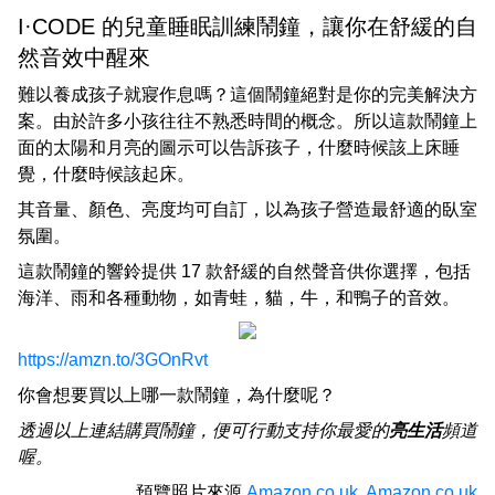
I·CODE 的兒童睡眠訓練鬧鐘，讓你在舒緩的自
然音效中醒來
難以養成孩子就寢作息嗎？這個鬧鐘絕對是你的完美解決方
案。由於許多小孩往往不熟悉時間的概念。所以這款鬧鐘上
面的太陽和月亮的圖示可以告訴孩子，什麼時候該上床睡
覺，什麼時候該起床。
其音量、顏色、亮度均可自訂，以為孩子營造最舒適的臥室
氛圍。
這款鬧鐘的響鈴提供 17 款舒緩的自然聲音供你選擇，包括
海洋、雨和各種動物，如青蛙，貓，牛，和鴨子的音效。
https://amzn.to/3GOnRvt
你會想要買以上哪一款鬧鐘，為什麼呢？
透過以上連結購買鬧鐘，便可行動支持你最愛的
亮生活
頻道
喔。
預覽照片來源
Amazon.co.uk
,
Amazon.co.uk