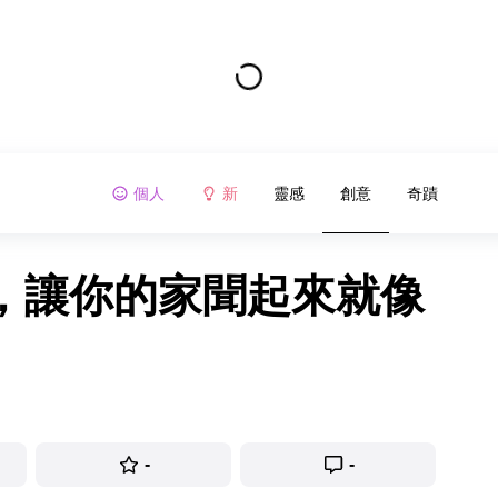
個人
新
靈感
創意
奇蹟
巧，讓你的家聞起來就像
-
-