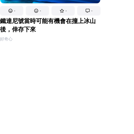
-
-
-
-
鐵達尼號當時可能有機會在撞上冰山
後，倖存下來
好奇心