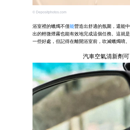
©
Depositphotos.com
浴室裡的蠟燭不僅
能
營造出舒適的氛圍，還能中
出的輕微煙霧也能有效地完成這個任務。這就是
一些好處，但記得在離開浴室前，吹滅蠟燭唷。
汽車空氣清新劑可