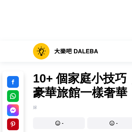
10+ 個家庭小技
豪華旅館一樣奢華
嫁
-
-