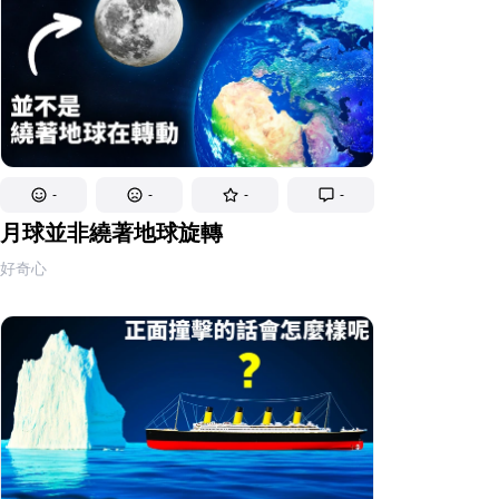
-
-
-
-
月球並非繞著地球旋轉
好奇心