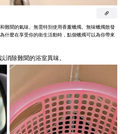
和難聞的氣味。無需特別使用香薰蠟燭。無味蠟燭散發
為什麼在享受你的衛生活動時，點個蠟燭可以為你帶來
以消除難聞的浴室異味。