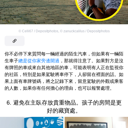
©
Celli67 / Depositphotos
,
©
zanuckcalilus / Depositphotos
你不必停下來質問每一輛經過的陌生汽車，但如果有一輛陌
生車子
總是從你家旁邊開過
，那就得注意了。如果對方是沒
有牌照的車或來自其他地區的車，可能表明有人正在監視你
的社區，特別是如果駕駛將車停下，人卻留在裡面的話。如
果上面有車牌號碼，將之記錄下來，留意駕駛的外觀或乘客
的人數，如果你有任何擔心的理由，也可以報警處理。
6. 避免在主臥存放貴重物品。孩子的房間是更
好的藏寶處。