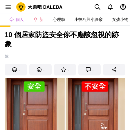
個人
新
心理學
小技巧與小訣竅
女孩小物
10 個居家防盜安全你不應該忽視的跡
象
嫁
-
-
-
-