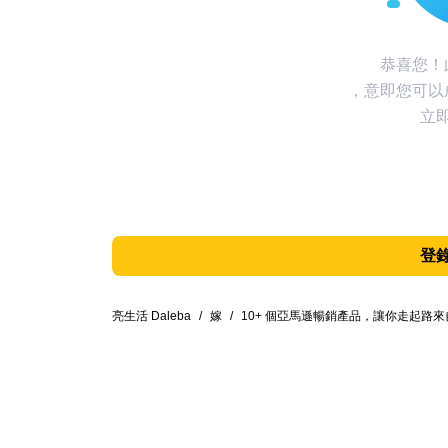
恭喜您！
，意即您可以
立
登
亮生活 Daleba
/
嫁
/
10+ 個亞馬遜暢銷產品，讓你走起路