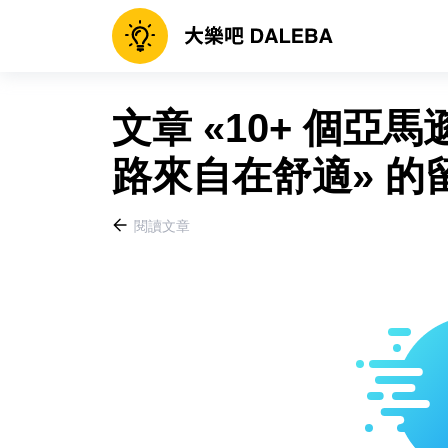
文章 «10+ 個
路來自在舒適» 的
閱讀文章