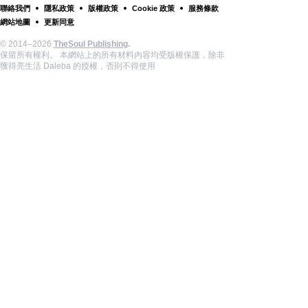
聯絡我們
隱私政策
版權政策
Cookie 政策
服務條款
網站地圖
更新同意
© 2014–2026
TheSoul Publishing
.
保留所有權利。 本網站上的所有材料內容均受版權保護，除非
獲得亮生活 Daleba 的授權，否則不得使用