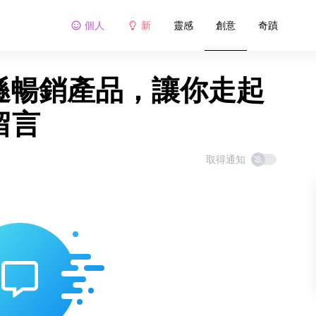
個人
新
靈感
創意
奇蹟
亞馬遜暢銷產品，讓你走起
留言
取得通知