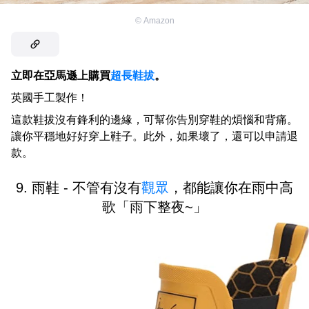
©
Amazon
立即在亞馬遜上購買
超長鞋拔
。
英國手工製作！
這款鞋拔沒有鋒利的邊緣，可幫你告別穿鞋的煩惱和背痛。
讓你平穩地好好穿上鞋子。此外，如果壞了，還可以申請退
款。
9. 雨鞋 - 不管有沒有
觀眾
，都能讓你在雨中高
歌「雨下整夜~」