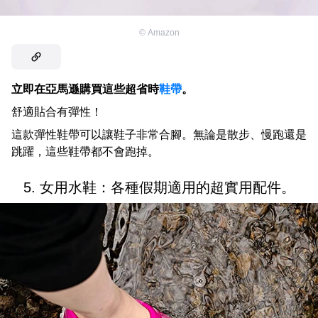
©
Amazon
立即在亞馬遜購買這些超省時
鞋帶
。
舒適貼合有彈性！
這款彈性鞋帶可以讓鞋子非常合腳。無論是散步、慢跑還是
跳躍，這些鞋帶都不會跑掉。
5. 女用水鞋：各種假期適用的超實用配件。