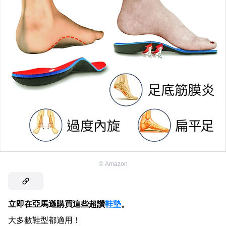
©
Amazon
立即在亞馬遜購買這些超讚
鞋墊
。
大多數鞋型都適用！