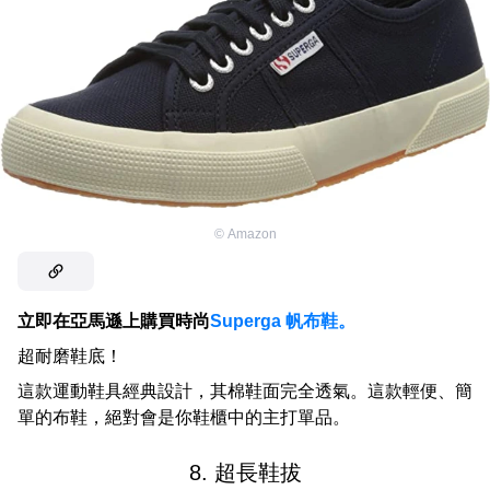
©
Amazon
立即在亞馬遜上購買時尚
Superga 帆布鞋。
超耐磨鞋底！
這款運動鞋具經典設計，其棉鞋面完全透氣。這款輕便、簡
單的布鞋，絕對會是你鞋櫃中的主打單品。
8. 超長鞋拔