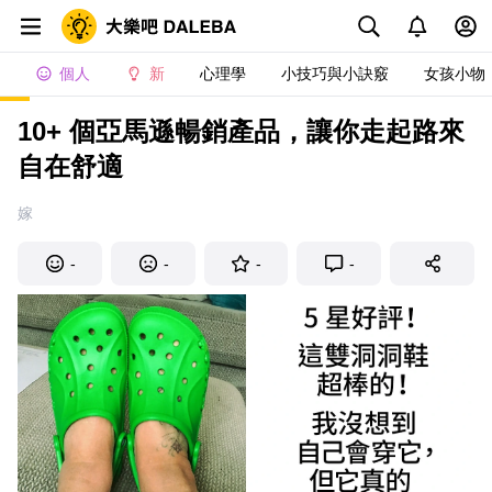
個人
新
心理學
小技巧與小訣竅
女孩小物
10+ 個亞馬遜暢銷產品，讓你走起路來
自在舒適
嫁
-
-
-
-