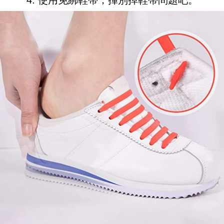
4. 使用免綁鞋帶，揮別掉鞋帶問題吧。