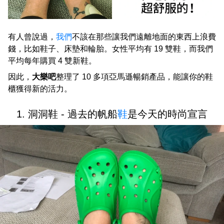
有人曾說過，
我們
不該在那些讓我們遠離地面的東西上浪費
錢，比如鞋子、床墊和輪胎。女性平均有 19 雙鞋，而我們
平均每年購買 4 雙新鞋。
因此，
大樂吧
整理了 10 多項亞馬遜暢銷產品，能讓你的鞋
櫃獲得新的活力。
1. 洞洞鞋 - 過去的帆船
鞋
是今天的時尚宣言