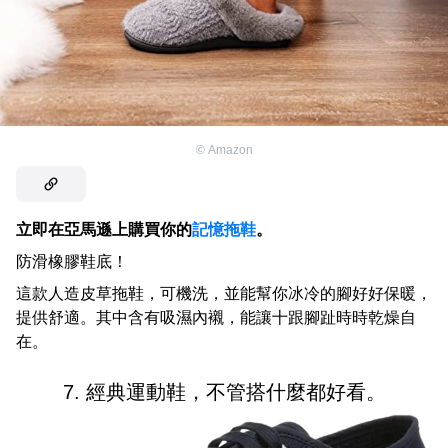
©
Amazon
立即在亞馬遜上購買你的
記憶拖鞋
。
防滑橡膠鞋底！
這款人造皮草拖鞋，可機洗，並能幫你冰冷的腳好好保暖，
提供舒適。其中含有吸濕內襯，能讓十跟腳趾時時乾燥自
在。
7. 經典運動鞋，不管搭什麼都好看。