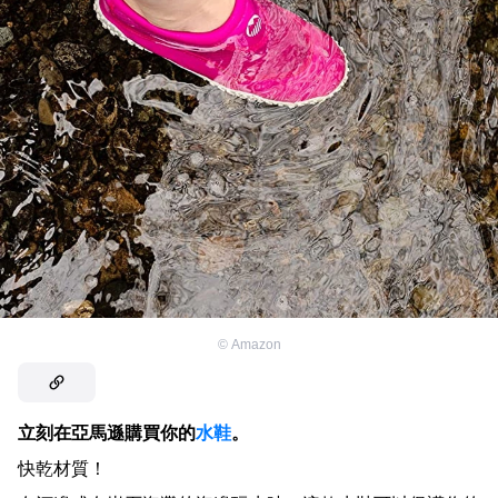
©
Amazon
立刻在亞馬遜購買你的
水鞋
。
快乾材質！