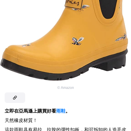
©
Amazon
立即在亞馬遜上購買好看
雨鞋
。
天然橡皮材質！
這款雨鞋具有易拉、拉脫的彈性扣板，和可拆卸的人造毛皮