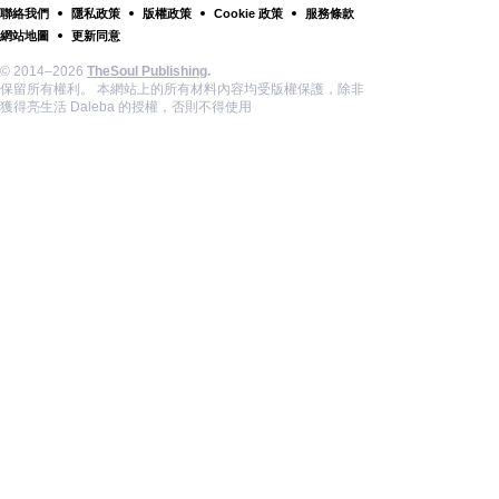
聯絡我們
隱私政策
版權政策
Cookie 政策
服務條款
網站地圖
更新同意
© 2014–2026
TheSoul Publishing
.
保留所有權利。 本網站上的所有材料內容均受版權保護，除非
獲得亮生活 Daleba 的授權，否則不得使用