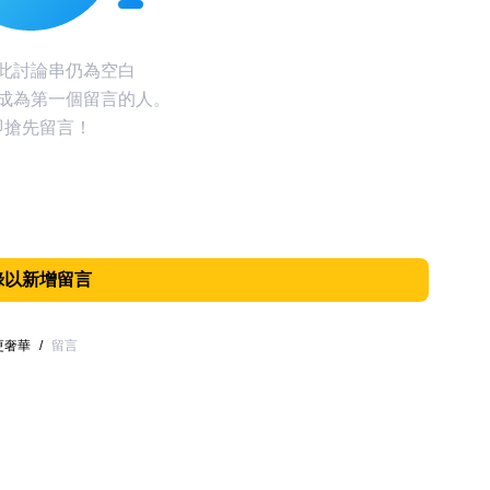
此討論串仍為空白
成為第一個留言的人。
即搶先留言！
錄以新增留言
更奢華
/
留言