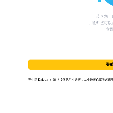
恭喜您！
，意即您可以
立
登
亮生活 Daleba
/
嫁
/
7個聰明小訣竅，以小錢讓你家看起來