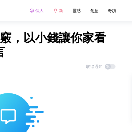
個人
新
靈感
創意
奇蹟
訣竅，以小錢讓你家看
言
取得通知