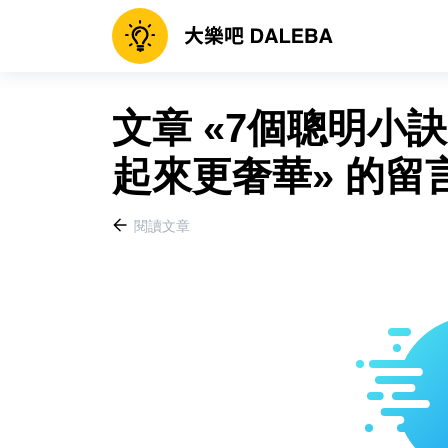
文章 «7個聰明小
起來更奢華» 的留
閱讀文章