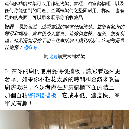
這個多功能梯架可以用作植物架、書櫃、浴室儲物櫃，以及
任何你能想到的用途。金屬框架使之堅固耐用。梯架上也有
足夠的表面，可以用來展示你的收藏品。
好評
：
易於組裝，說明書說的非常仔細清楚。並附有額外的
螺母和螺栓，實在很令人驚喜。這傢俱超棒。超美。物有所
值。特別是如果你不想在住家的牆上鑽孔的話，它絕對是最
佳選擇！
@Guy
於
此處
購買木制梯架
5. 在你的廚房使用瓷磚後擋板，讓它看起來更
奢華。如果你不想花太多的時間和金錢來改善
廚房環境，不妨考慮在廚房櫥櫃下面的牆上，
加個自粘
瓷磚後擋板
。它成本低、速度快、簡
單又有趣！