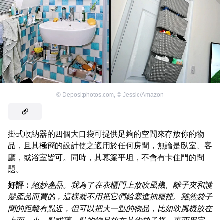
©
Depositphotos.com
,
©
Jessie/Amazon
掛式收納器的四個大口袋可提供足夠的空間來存放你的物
品，且其極簡的設計使之適用於任何房間，無論是臥室、客
廳，或浴室皆可。同時，其幕簾平坦，不會有卡住門的問
題。
好評：
絕妙產品。我為了在衣櫃門上放吹風機、離子夾和護
髮產品而買的，這樣就不用把它們給塞進抽屜裡。雖然袋子
間的距離有點近，但可以把大一點的物品，比如吹風機放在