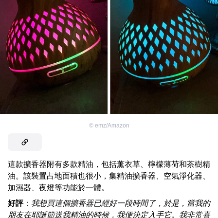
©
emz/Amazon
這款擴香器附有多款精油，包括薰衣草、檸檬薄荷和茶樹精
油。該裝置占地面積也很小，集精油擴香器、空氣淨化器、
加濕器、夜燈等功能於一體。
好評
：
我想買這個擴香器已經好一段時間了，於是，當我的
朋友在耶誕節送我精油的時候，我便決定入手它。我非常喜