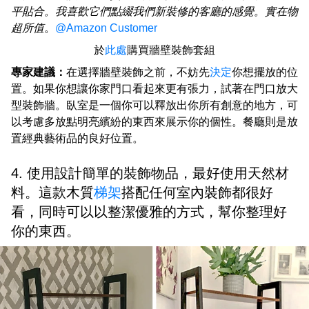
平貼合。我喜歡它們點綴我們新裝修的客廳的感覺。實在物
超所值
。
@Amazon Customer
於
此處
購買牆壁裝飾套組
專家建議：
在選擇牆壁裝飾之前，不妨先
決定
你想擺放的位
置。如果你想讓你家門口看起來更有張力，試著在門口放大
型裝飾牆。臥室是一個你可以釋放出你所有創意的地方，可
以考慮多放點明亮繽紛的東西來展示你的個性。餐廳則是放
置經典藝術品的良好位置。
4. 使用設計簡單的裝飾物品，最好使用天然材
料。這款木質
梯架
搭配任何室內裝飾都很好
看，同時可以以整潔優雅的方式，幫你整理好
你的東西。