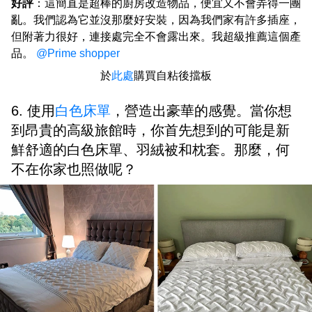
好評
：這簡直是超棒的廚房改造物品，便宜又不會弄得一團
亂。我們認為它並沒那麼好安裝，因為我們家有許多插座，
但附著力很好，連接處完全不會露出來。我超級推薦這個產
品。
@Prime shopper
於
此處
購買自粘後擋板
6. 使用
白色床單
，營造出豪華的感覺。當你想
到昂貴的高級旅館時，你首先想到的可能是新
鮮舒適的白色床單、羽絨被和枕套。那麼，何
不在你家也照做呢？