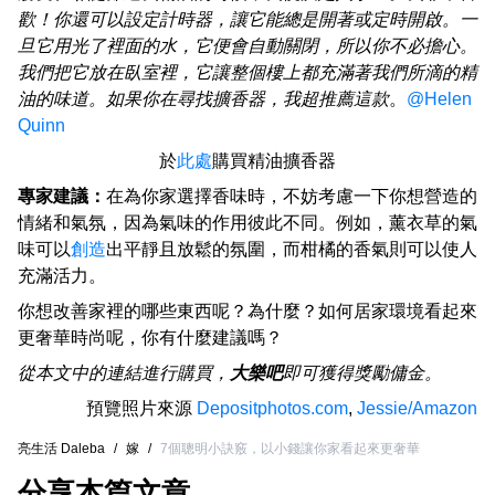
歡！你還可以設定計時器，讓它能總是開著或定時開啟。一
旦它用光了裡面的水，它便會自動關閉，所以你不必擔心。
我們把它放在臥室裡，它讓整個樓上都充滿著我們所滴的精
油的味道。如果你在尋找擴香器，我超推薦這款
。
@Helen
Quinn
於
此處
購買精油擴香器
專家建議：
在為你家選擇香味時，不妨考慮一下你想營造的
情緒和氣氛，因為氣味的作用彼此不同。例如，薰衣草的氣
味可以
創造
出平靜且放鬆的氛圍，而柑橘的香氣則可以使人
充滿活力。
你想改善家裡的哪些東西呢？為什麼？如何居家環境看起來
更奢華時尚呢，你有什麼建議嗎？
從本文中的連結進行購買，
大樂吧
即可獲得獎勵傭金。
預覽照片來源
Depositphotos.com
,
Jessie/Amazon
亮生活 Daleba
/
嫁
/
7個聰明小訣竅，以小錢讓你家看起來更奢華
分享本篇文章