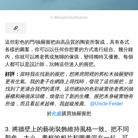
©
Whosphoto/Amazon
這些彩色的門/抽屜握把由高品質的陶瓷所製成，具有各式
各樣的圖案，你可以以任何你想要的方式進行組合。幾分鐘
內，你就可以將老舊或無聊的傢俱，變得獨特又優雅。每個
人都可以是設計師，玩轉這些迷人的握把。
好評：
當時我在找新的握把，想將房間裡的舊松木抽屜變得
更有生氣。我的妻子在網路上尋找時，發現了這些握把，並
找到了更適合我們的選擇。這些繽紛的色彩確實使老舊的抽
屜櫃和兩個床頭櫃，煥發出了新的生機。握把本身確實物有
所值，而且看起來超棒。我超級推薦。
@Uncle Fester
於
此處
購買抽屜握把
3. 將牆壁上的藝術裝飾維持風格一致。把不同
顏色、大小、畫框的相片和圖畫混在一起，可