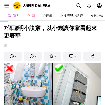
個人
新
心理學
小技巧與小訣竅
女孩小物
7個聰明小訣竅，以小錢讓你家看起來
更奢華
嫁
-
-
-
-