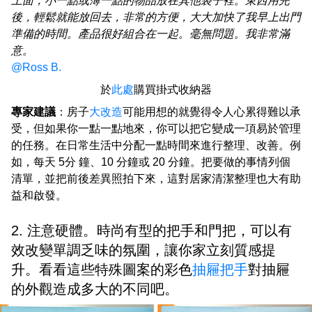
上面，小一點或薄一點的物品放在其他袋子裡。東西用完
後，輕鬆就能放回去，非常的方便，大大加快了我早上出門
準備的時間。產品很好組合在一起。毫無問題。我非常滿
意。
@Ross B.
於
此處
購買掛式收納器
專家建議
：房子
大改造
可能用想的就覺得令人心累得難以承
受，但如果你一點一點地來，你可以把它變成一項易於管理
的任務。在日常生活中分配一點時間來進行整理、改善。例
如，每天 5分 鐘、10 分鐘或 20 分鐘。把要做的事情列個
清單，並把前後差異照拍下來，這對居家清潔整理也大有助
益和啟發。
2. 注意硬體。時尚有型的把手和門把，可以有
效改變單調乏味的氛圍，讓你家立刻質感提
升。看看這些特殊圖案的彩色
抽屜把手
對抽屜
的外觀造成多大的不同吧。