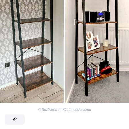
©
Suz/Amazon
,
©
James/Amazon