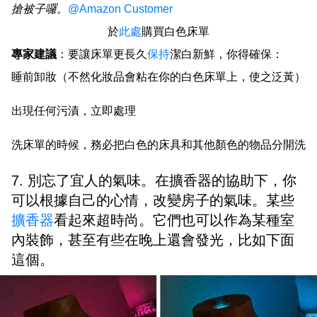
搶被子囉
。
@Amazon Customer
於
此處
購買白色床單
專家建議
：要讓床單更長久
保持
潔白新鮮，你得確保：
睡前卸妝（不然化妝品會粘在你的白色床單上，使之泛黃）
出現任何污漬，立即處理
洗床單的時候，務必把白色的床具和其他顏色的物品分開洗
7. 別忘了宜人的氣味。在擴香器的協助下，你
可以根據自己的心情，改變房子的氣味。某些
擴香器
看起來超時尚。它們也可以作為某種室
內裝飾，甚至有些在晚上還會發光，比如下面
這個。