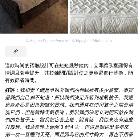
©
Angela Spence/Amazon
,
©
hippybeth98/Amazon
這款時尚的褶皺設計可在短短幾秒鐘內，立即讓臥室顯得有
情調且奢華提升。其拉鍊關閉設計使之更容易進行替換，能
有效節省時間。
好評
：
我和妻子總是爭執著我們的羽絨被有多少被套。事實
是我們自己都不知道！所以我們決定升級到超級被子。我選
這款產品是因為褶皺的質感。我們通常在使用被子之前會清
洗它們，但是當時天氣很冷，所以我們決定立刻把它放在我
們的新被子上。當我把它套上後，說實話，我從來沒有這麼
舒服過。我通常晚上會醒 3 到 4 次，但這是我這麼多年來
第一次一直睡到天亮。而且因為它的尺寸夠大，再也不用爭