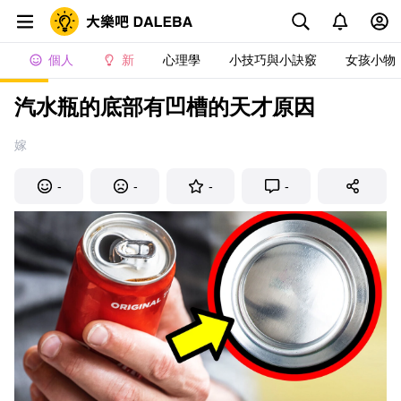
個人
新
心理學
小技巧與小訣竅
女孩小物
汽水瓶的底部有凹槽的天才原因
嫁
-
-
-
-