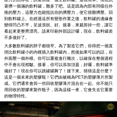
著擠一個滿的飲料罐，難多了吧。這是因為內部有同樣往外
推的壓力，這壓力也能抵抗你的擠壓力，使它很難擠壓。回
到飲料罐上。在經過這所有變形作業之後，飲料罐的邊緣會
變得凹凸不平，呈波浪狀。好。接著，來裁剪掉一些，讓它
看起來更整齊漂亮。該來印刷外部設計囉，現在，飲料罐差
不多做好了。
大多數飲料罐的脖子都很窄。為了製造它們，你得把一個直
徑比飲料罐小的內模插入飲料罐內，然後如果可以的話，在
外面壓一個外模。你可以重複進行幾次，以確保在整個過程
中不會出現褶皺。接著，你可以添加頂蓋，好囉，飲料罐準
備好了！現在你可以跳罐罐舞了！接下來。猜猜這是什麼？
這是一個未來的塑膠瓶！它們由被稱為PET的塑膠薄片所製
成。它們通常會與一些回收塑膠薄片混合在一起。你不能只
用回收的塑膠來製作瓶子，因為這樣一來，它會失去它重要
的物理特性。