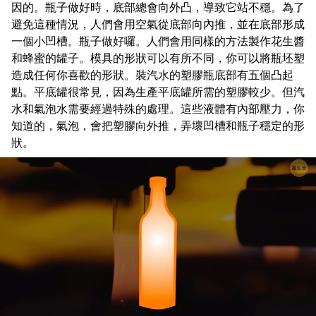
因的。瓶子做好時，底部總會向外凸，導致它站不穩。為了
避免這種情況，人們會用空氣從底部向內推，並在底部形成
一個小凹槽。瓶子做好囉。人們會用同樣的方法製作花生醬
和蜂蜜的罐子。模具的形狀可以有所不同，你可以將瓶坯塑
造成任何你喜歡的形狀。裝汽水的塑膠瓶底部有五個凸起
點。平底罐很常見，因為生產平底罐所需的塑膠較少。但汽
水和氣泡水需要經過特殊的處理。這些液體有內部壓力，你
知道的，氣泡，會把塑膠向外推，弄壞凹槽和瓶子穩定的形
狀。