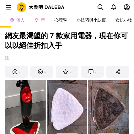
個人
新
心理學
小技巧與小訣竅
女孩小物
網友最渴望的 7 款家用電器，現在你可
以以絕佳折扣入手
嫁
-
-
-
-