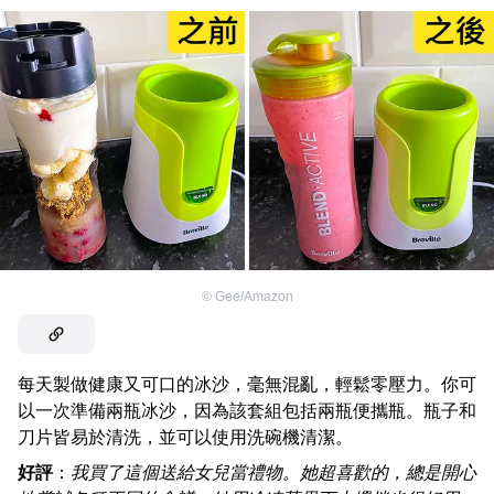
©
Gee/Amazon
每天製做健康又可口的冰沙，毫無混亂，輕鬆零壓力。你可
以一次準備兩瓶冰沙，因為該套組包括兩瓶便攜瓶。瓶子和
刀片皆易於清洗，並可以使用洗碗機清潔。
好評
：
我買了這個送給女兒當禮物。她超喜歡的，總是開心