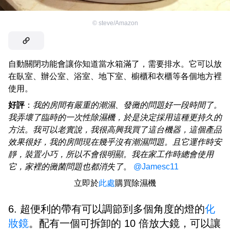
©
steve/Amazon
自動關閉功能會讓你知道當水箱滿了，需要排水。它可以放
在臥室、辦公室、浴室、地下室、櫥櫃和衣櫃等各個地方裡
使用。
好評
：
我的房間有嚴重的潮濕、發黴的問題好一段時間了。
我弄壞了臨時的一次性除濕機，於是決定採用這種更持久的
方法。我可以老實說，我很高興我買了這台機器，這個產品
效果很好，我的房間現在幾乎沒有潮濕問題。且它運作時安
靜，裝置小巧，所以不會很明顯。我在家工作時總會使用
它，家裡的黴菌問題也都消失了
。
@Jamesc11
立即於
此處
購買除濕機
6. 超便利的帶有可以調節到多個角度的燈的
化
妝鏡
。配有一個可拆卸的 10 倍放大鏡，可以讓