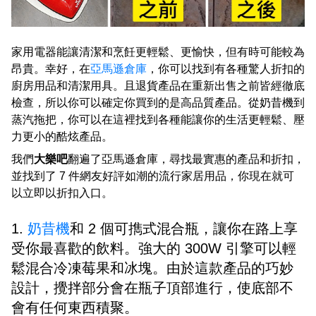
家用電器能讓清潔和烹飪更輕鬆、更愉快，但有時可能較為
昂貴。幸好，在
亞馬遜倉庫
，你可以找到有各種驚人折扣的
廚房用品和清潔用具。且退貨產品在重新出售之前皆經徹底
檢查，所以你可以確定你買到的是高品質產品。從奶昔機到
蒸汽拖把，你可以在這裡找到各種能讓你的生活更輕鬆、壓
力更小的酷炫產品。
我們
大樂吧
翻遍了亞馬遜倉庫，尋找最實惠的產品和折扣，
並找到了 7 件網友好評如潮的流行家居用品，你現在就可
以立即以折扣入口。
1.
奶昔機
和 2 個可擕式混合瓶，讓你在路上享
受你最喜歡的飲料。強大的 300W 引擎可以輕
鬆混合冷凍莓果和冰塊。由於這款產品的巧妙
設計，攪拌部分會在瓶子頂部進行，使底部不
會有任何東西積聚。