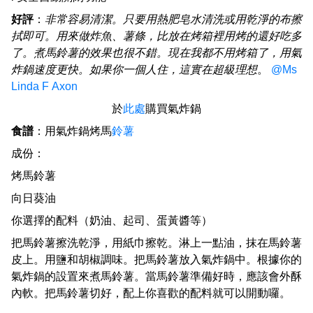
好評
：
非常容易清潔。只要用熱肥皂水清洗或用乾淨的布擦
拭即可。用來做炸魚、薯條，比放在烤箱裡用烤的還好吃多
了。煮馬鈴薯的效果也很不錯。現在我都不用烤箱了，用氣
炸鍋速度更快。如果你一個人住，這實在超級理想
。
@Ms
Linda F Axon
於
此處
購買氣炸鍋
食譜
：用氣炸鍋烤馬
鈴薯
成份：
烤馬鈴薯
向日葵油
你選擇的配料（奶油、起司、蛋黃醬等）
把馬鈴薯擦洗乾淨，用紙巾擦乾。淋上一點油，抹在馬鈴薯
皮上。用鹽和胡椒調味。把馬鈴薯放入氣炸鍋中。根據你的
氣炸鍋的設置來煮馬鈴薯。當馬鈴薯準備好時，應該會外酥
內軟。把馬鈴薯切好，配上你喜歡的配料就可以開動囉。