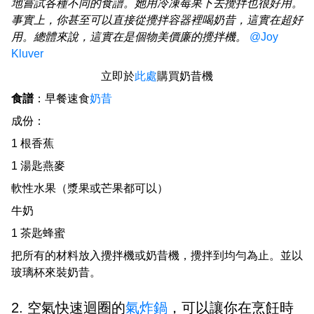
地嘗試各種不同的食譜。她用冷凍莓果下去攪拌也很好用。
事實上，你甚至可以直接從攪拌容器裡喝奶昔，這實在超好
用。總體來說，這實在是個物美價廉的攪拌機。
@Joy
Kluver
立即於
此處
購買奶昔機
食譜
：早餐速食
奶昔
成份：
1 根香蕉
1 湯匙燕麥
軟性水果（漿果或芒果都可以）
牛奶
1 茶匙蜂蜜
把所有的材料放入攪拌機或奶昔機，攪拌到均勻為止。並以
玻璃杯來裝奶昔。
2. 空氣快速迴圈的
氣炸鍋
，可以讓你在烹飪時