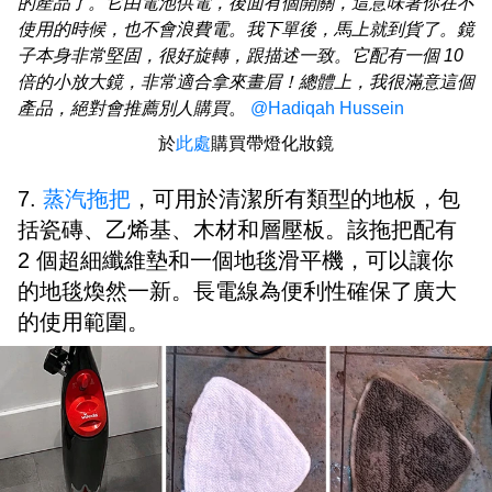
的產品了。它由電池供電，後面有個開關，這意味著你在不
使用的時候，也不會浪費電。我下單後，馬上就到貨了。鏡
子本身非常堅固，很好旋轉，跟描述一致。它配有一個 10
倍的小放大鏡，非常適合拿來畫眉！總體上，我很滿意這個
產品，絕對會推薦別人購買
。
@Hadiqah Hussein
於
此處
購買帶燈化妝鏡
7.
蒸汽拖把
，可用於清潔所有類型的地板，包
括瓷磚、乙烯基、木材和層壓板。該拖把配有
2 個超細纖維墊和一個地毯滑平機，可以讓你
的地毯煥然一新。長電線為便利性確保了廣大
的使用範圍。