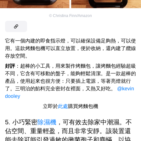
©
Christina Finn/Amazon
它有一個內建的即食指示燈，可以確保設備足夠熱，可以使
用。這款烤麵包機可以直立放置，便於收納，還內建了纜線
存放空間。
好評
：超棒的小工具，用來製作烤麵包，讓烤麵包經驗超級
不同，它含有可移動的盤子，能夠輕鬆清潔。是一款超棒的
產品，使用起來也很方便：只要插上電源，等著亮燈就行
了。三明治的餡料完全密封在裡面，又熱又好吃。
@kevin
dooley
立即於
此處
購買烤麵包機
5. 小巧緊密
除濕機
，可有效去除家中潮濕。不
佔空間、重量輕盈，而且非常安靜。該裝置還
能去除可能引發過敏的黴菌孢子和塵蟎，以協