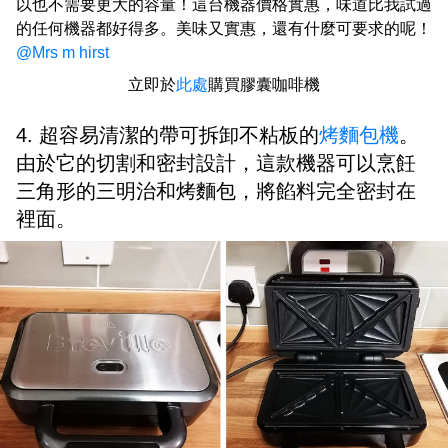
以也不需要更大的容量！這台機器價格實惠，味道比我試過
的任何機器都好得多。美味又實惠，還有什麼可要求的呢！
@Mrs m hirst
立即於
此處
購買膠囊咖啡機
4. 超容易清潔的帶可拆卸不粘板的
烤麵包機
。
由於它的切割和密封設計，這款機器可以烹飪
三角形的三明治和烤麵包，將餡料完全密封在
裡面。