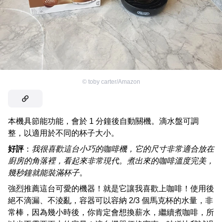
©
toby carter/Amazon
本機具節能功能，會於 1 分鐘後自動關機。滴水盤可調
整，以適用於不同的杯子大小。
好評
：
我很喜歡這台小巧的咖啡機，它的尺寸非常適合放在
廚房的角落裡，看起來非常現代。煮出來的咖啡溫度完美，
幾秒鐘就能裝滿杯子
。
強烈推薦這台可愛的機器！就是它讓我喜歡上咖啡！使用後
絕不滴漏、不淩亂，容器可以容納 2/3 個馬克杯的水量，非
常棒，因為幾小時後，你肯定會想換薪水，繼續煮咖啡，所