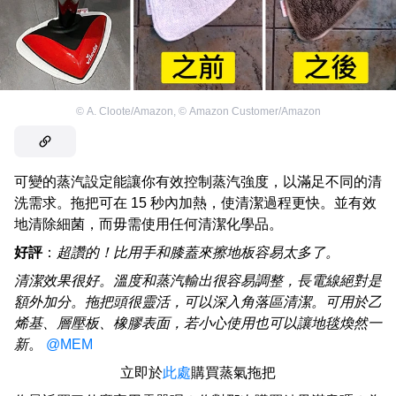
©
A. Cloote/Amazon
,
©
Amazon Customer/Amazon
可變的蒸汽設定能讓你有效控制蒸汽強度，以滿足不同的清
洗需求。拖把可在 15 秒內加熱，使清潔過程更快。並有效
地清除細菌，而毋需使用任何清潔化學品。
好評
：
超讚的！比用手和膝蓋來擦地板容易太多了。
清潔效果很好。溫度和蒸汽輸出很容易調整，長電線絕對是
額外加分。拖把頭很靈活，可以深入角落區清潔。可用於乙
烯基、層壓板、橡膠表面，若小心使用也可以讓地毯煥然一
新
。
@MEM
立即於
此處
購買蒸氣拖把