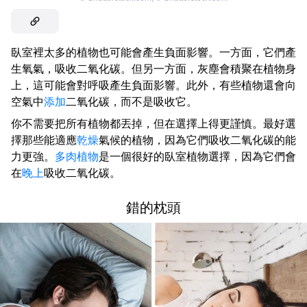
臥室裡太多的植物也可能會產生負面影響。一方面，它們產
生氧氣，吸收二氧化碳。但另一方面，灰塵會積聚在植物身
上，這可能會對呼吸產生負面影響。此外，有些植物還會向
空氣中
添加
二氧化碳，而不是吸收它。
你不需要把所有植物都丟掉，但在選擇上得更謹慎。最好選
擇那些能適應
乾燥
氣候的植物，因為它們吸收二氧化碳的能
力更強。
多肉植物
是一個很好的臥室植物選擇，因為它們會
在
晚上
吸收二氧化碳。
錯的枕頭