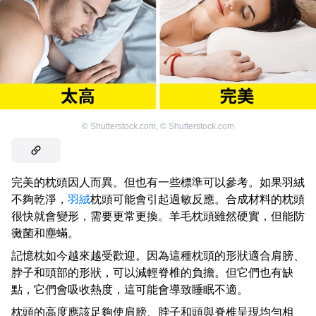
©
Shutterstock.com
,
©
Shutterstock.com
完美的枕頭因人而異。但也有一些標準可以參考。如果羽絨
不夠乾淨，
羽絨
枕頭可能會引起過敏反應。合成材料的枕頭
很快就會變形，需要更常更換。羊毛枕頭雖然硬實，但能防
黴菌和塵蟎。
記憶枕如今越來越受歡迎。因為這種枕頭的形狀適合肩膀、
脖子和頭部的形狀，可以減輕脊椎的負擔。但它們也有缺
點，它們會吸收熱度，這可能會導致睡眠不適。
枕頭的高度應該足夠使肩膀、脖子和頭與脊椎呈現均勻相