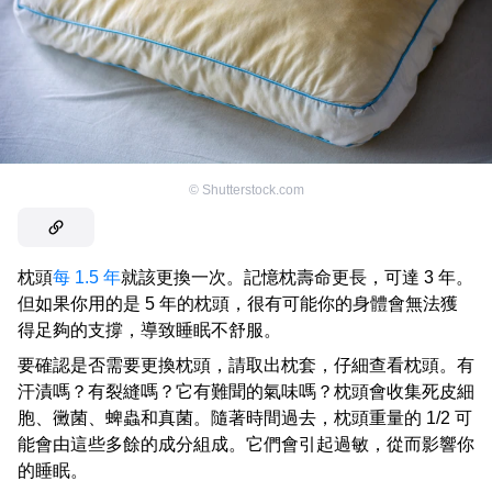
©
Shutterstock.com
枕頭
每 1.5 年
就該更換一次。記憶枕壽命更長，可達 3 年。
但如果你用的是 5 年的枕頭，很有可能你的身體會無法獲
得足夠的支撐，導致睡眠不舒服。
要確認是否需要更換枕頭，請取出枕套，仔細查看枕頭。有
汗漬嗎？有裂縫嗎？它有難聞的氣味嗎？枕頭會收集死皮細
胞、黴菌、蜱蟲和真菌。隨著時間過去，枕頭重量的 1/2 可
能會由這些多餘的成分組成。它們會引起過敏，從而影響你
的睡眠。