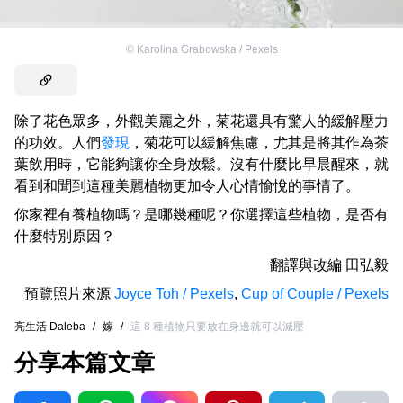
©
Karolina Grabowska / Pexels
除了花色眾多，外觀美麗之外，菊花還具有驚人的緩解壓力
的功效。人們
發現
，菊花可以緩解焦慮，尤其是將其作為茶
葉飲用時，它能夠讓你全身放鬆。沒有什麼比早晨醒來，就
看到和聞到這種美麗植物更加令人心情愉悅的事情了。
你家裡有養植物嗎？是哪幾種呢？你選擇這些植物，是否有
什麼特別原因？
翻譯與改編
田弘毅
預覽照片來源
Joyce Toh / Pexels
,
Cup of Couple / Pexels
亮生活 Daleba
/
嫁
/
這 8 種植物只要放在身邊就可以減壓
分享本篇文章