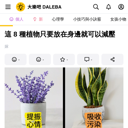
個人
新
心理學
小技巧與小訣竅
女孩小物
這 8 種植物只要放在身邊就可以減壓
嫁
-
-
-
-