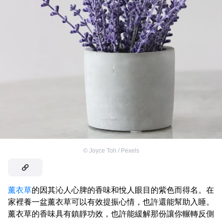
©
Joyce Toh / Pexels
薰衣草
的因其沁人心脾的香味和悅人眼目的紫色而得名。在
家裡養一盆薰衣草可以有效提振心情，也許還能幫助入睡。
薰衣草的香味具有鎮靜功效，也許能緩解那份讓你輾轉反側