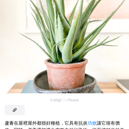
©
bt3gl ♡ / Pexels
蘆薈在屋裡屋外都很好種植，它具有抗炎
功效
讓它很有價