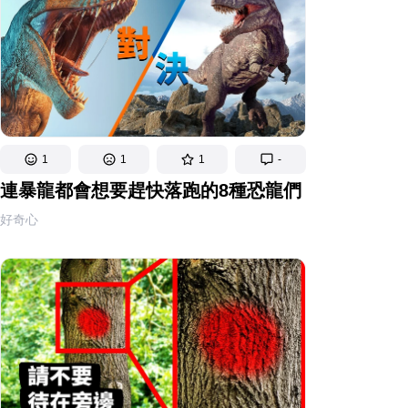
1
1
1
-
連暴龍都會想要趕快落跑的8種恐龍們
好奇心