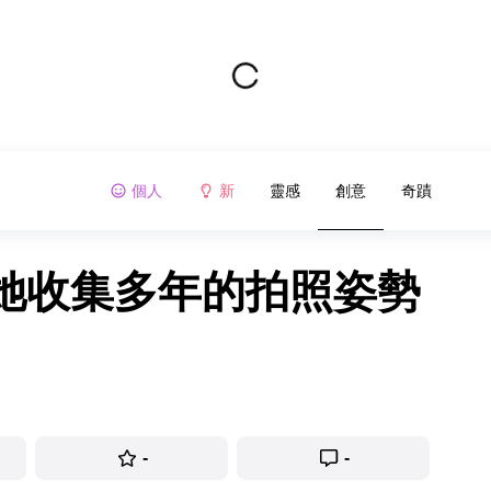
個人
新
靈感
創意
奇蹟
她收集多年的拍照姿勢
-
-