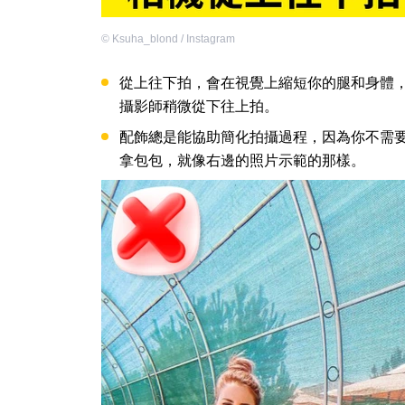
©
Ksuha_blond / Instagram
從上往下拍，會在視覺上縮短你的腿和身體
攝影師稍微從下往上拍。
配飾總是能協助簡化拍攝過程，因為你不需
拿包包，就像右邊的照片示範的那樣。