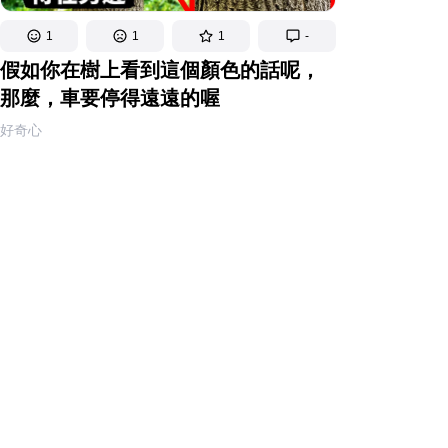
1
1
1
-
假如你在樹上看到這個顏色的話呢，
那麼，車要停得遠遠的喔
好奇心