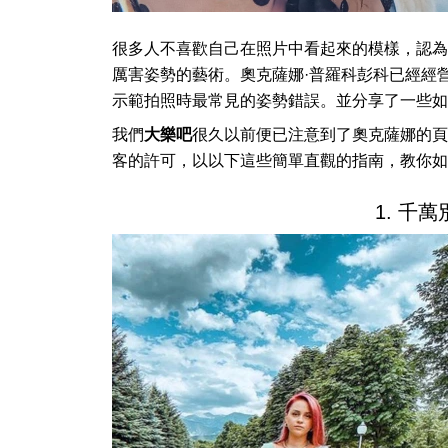
很多人不喜歡自己在照片中看起來的模樣，認為
厲害姿勢的藝術。奧克薩娜·普羅科彭科已經經營她的 
示範拍照時最常見的姿勢錯誤。並分享了一些如
我們
大樂吧
很久以前便已注意到了奧克薩娜的頁
客的許可，以以下這些簡單直觀的指南，教你如
1. 千