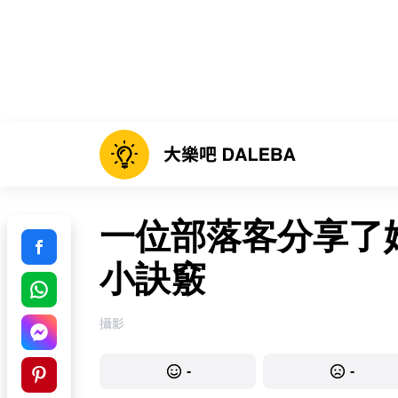
一位部落客分享了
小訣竅
攝影
-
-