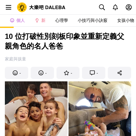
個人
新
心理學
小技巧與小訣竅
女孩小物
10 位打破性別刻板印象並重新定義父
親角色的名人爸爸
家庭與孩童
-
-
-
-