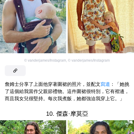
©
vanderjames/Instagram
,
©
vanderjames/Instagram
詹姆士分享了上面他穿著圍裙的照片，並配文
寫道
：「她挑
了這個給我當作父親節禮物。這件圍裙很特別，它有褶邊，
而且我女兒很堅持。每次我煮飯，她都強迫我穿上它。」
10. 傑森·摩莫亞