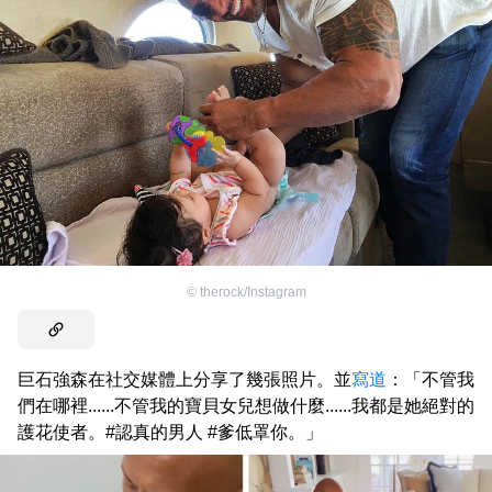
©
therock/Instagram
巨石強森在社交媒體上分享了幾張照片。並
寫道
：「不管我
們在哪裡......不管我的寶貝女兒想做什麼......我都是她絕對的
護花使者。#認真的男人 #爹低罩你。」