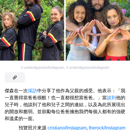
©
prideofgypsies/Instagram
,
©
prideofgypsies/Instagram
傑森在一次
採訪
中分享了他作為父親的感受。他表示：「我
一直覺得當爸爸很酷！也一直都很想當爸爸。」當
談到
他的
兒子時，他談到了他和兒子之間的連結，以及為此所展現出
的開放和脆弱。並鼓勵每位爸爸擁抱我們每個人都有的強硬
和溫柔的一面。
預覽照片來源
cristiano/Instagram
,
therock/Instagram