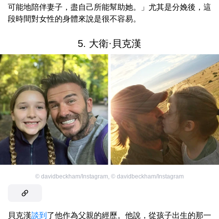
可能地陪伴妻子，盡自己所能幫助她。」尤其是分娩後，這
段時間對女性的身體來說是很不容易。
5. 大衛·貝克漢
©
davidbeckham/Instagram
,
©
davidbeckham/Instagram
貝克漢
談到
了他作為父親的經歷。他說，從孩子出生的那一