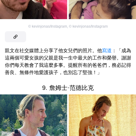
©
kevinjonas/Instagram
,
©
kevinjonas/Instagram
凱文在社交媒體上分享了他女兒們的照片。他
寫道
：「成為
這兩個可愛女孩的父親是我一生中最大的工作和榮譽。謝謝
你們每天教會了我這麼多事。提醒所有的爸爸們，務必記得
善良、無條件地愛護孩子，也別忘了堅強！」
9. 詹姆士·范德比克