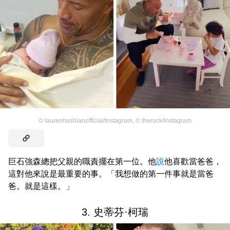
©
laurenhashianofficial/Instagram
,
©
therock/Instagram
巨石強森總把父親的職責擺在第一位。他
說
他喜歡當爸爸，
這對他來說是最重要的事。「我想做的第一件事就是當爸
爸。就是這樣。」
3. 史蒂芬·柯瑞