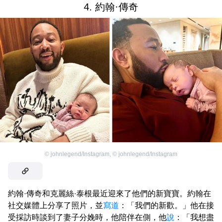
4. 約翰·傳奇
©
johnlegend/Instagram
,
©
johnlegend/Instagram
約翰·傳奇和克麗絲·泰根最近迎來了他們的新寶寶。約翰在
社交媒體上分享了照片，並
寫道
：「我們的新歡。」他在接
受採訪時談到了妻子分娩時，他陪伴在側，他
說
：「我想盡