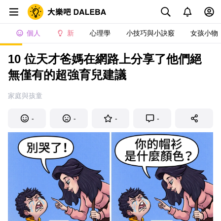
個人
新
心理學
小技巧與小訣竅
女孩小物
10 位天才爸媽在網路上分享了他們絕
無僅有的超強育兒建議
家庭與孩童
-
-
-
-