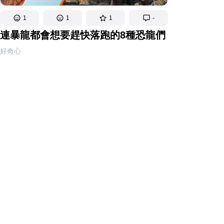
1
1
1
-
連暴龍都會想要趕快落跑的8種恐龍們
好奇心