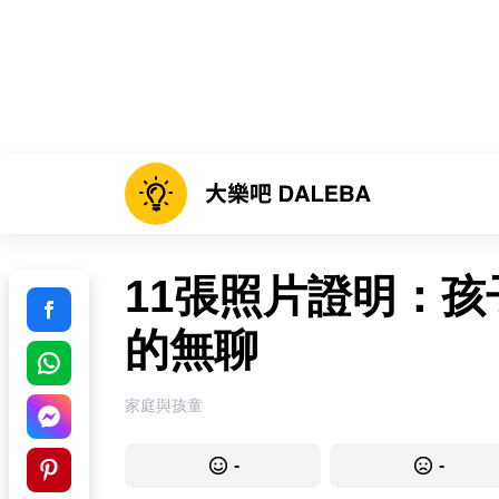
11張照片證明：
的無聊
家庭與孩童
-
-