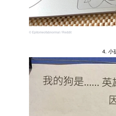
©
Epitomeofabnormal / Reddit
4. 