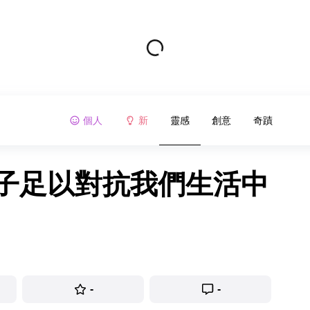
個人
新
靈感
創意
奇蹟
孩子足以對抗我們生活中
-
-