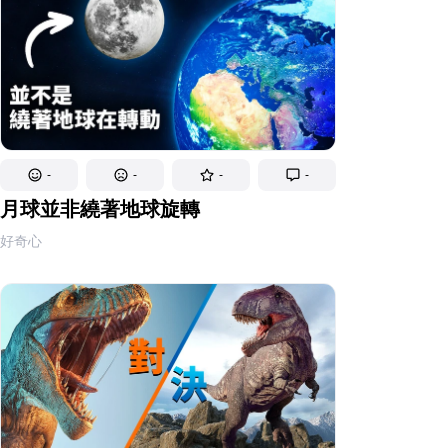
-
-
-
-
月球並非繞著地球旋轉
好奇心