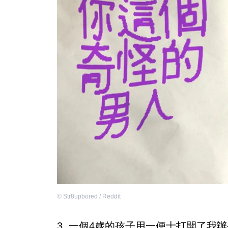
©
Str8upbored / Reddit
3. 一個4歲的孩子用一便士打開了我