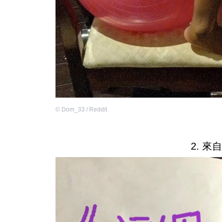
©
Dom_33 / Reddit
2. 