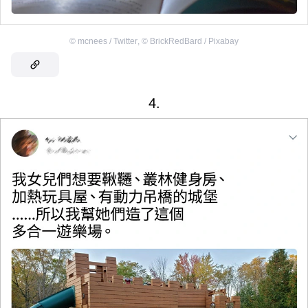
©
mcnees / Twitter
,
©
BrickRedBard / Pixabay
4.