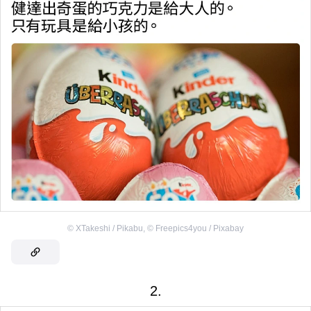
©
XTakeshi / Pikabu
,
©
Freepics4you / Pixabay
2.