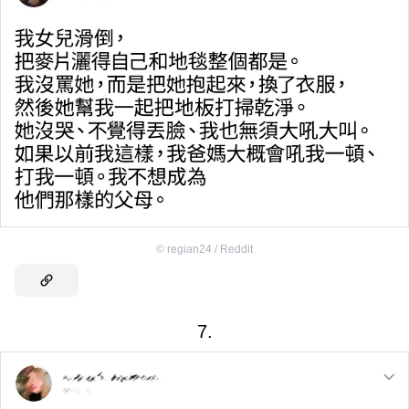
©
regian24 / Reddit
7.