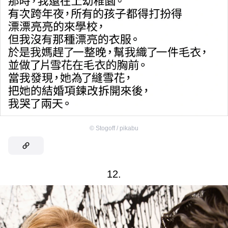
©
Stogoff / pikabu
12.