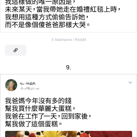
©
Maimaexx / Reddit
9.