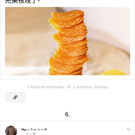
©
Papochki Hartsizska / VK
,
©
fotoblend / Pixabay
6.