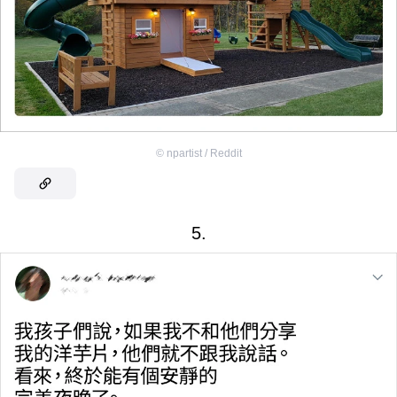
©
npartist / Reddit
5.