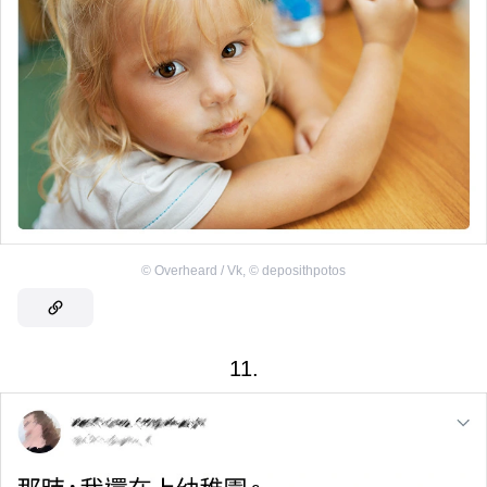
©
Overheard / Vk
,
©
deposithpotos
11.