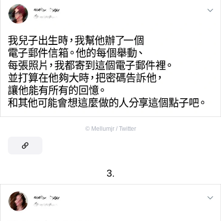
©
Mellumjr / Twitter
3.