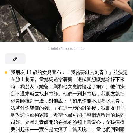
©
iofoto / depositphotos
我朋友 14 歲的女兒宣布：「我需要錢去刺青！」並決定
在臉上刺青。當她媽邊拿著藥，邊試圖想讓她冷靜下來
時，我朋友（她爸）則和他女兒討論起了細節。他們決
定下週末就去找刺青師。他們一到刺青店，我朋友就把
刺青師拉到一邊，對他說：「如果你能不用墨水刺青，
我就付你雙倍的錢。」在進一步的討論後，我朋友悄悄
地對這位藝術家說，希望他盡可能把整個過程用的越痛
越好。於是刺青師開始在她的臉頰上畫愛心，女孩痛得
哭叫起來——實在是太痛了！當天晚上，當他們回到家