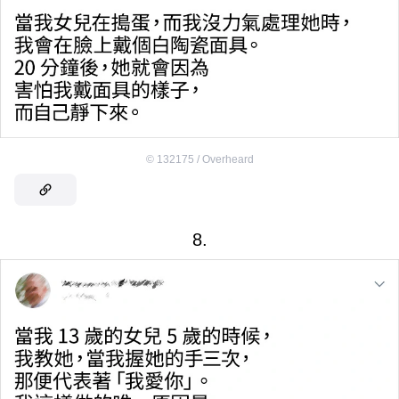
©
132175 / Overheard
8.