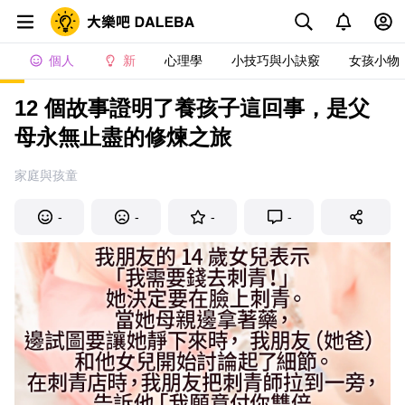
個人
新
心理學
小技巧與小訣竅
女孩小物
12 個故事證明了養孩子這回事，是父
母永無止盡的修煉之旅
家庭與孩童
-
-
-
-