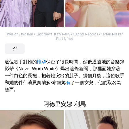
Invision / Invision / East News
,
Katy Perry / Capitol Records / Ferrari Press /
East News
這位歌手對她的
懷孕
保密了很長時間，然後通過她的音樂錄
影帶《Never Worn White》爆出這條新聞，那裡面她穿著
一件白色的長袍，抱著她突出的肚子。幾個月後，這位歌手
和她的伴侶演員奧蘭多·布魯姆
有
了一個女兒，他們取名為
黛西。
阿德里安娜·利馬