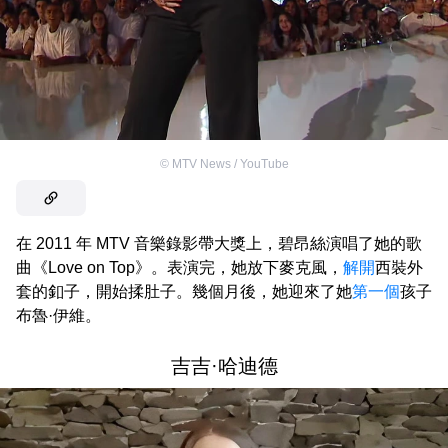
©
MTV News / YouTube
在 2011 年 MTV 音樂錄影帶大獎上，碧昂絲演唱了她的歌
曲《Love on Top》。表演完，她放下麥克風，
解開
西裝外
套的釦子，開始揉肚子。幾個月後，她迎來了她
第一個
孩子
布魯·伊維。
吉吉·哈迪德