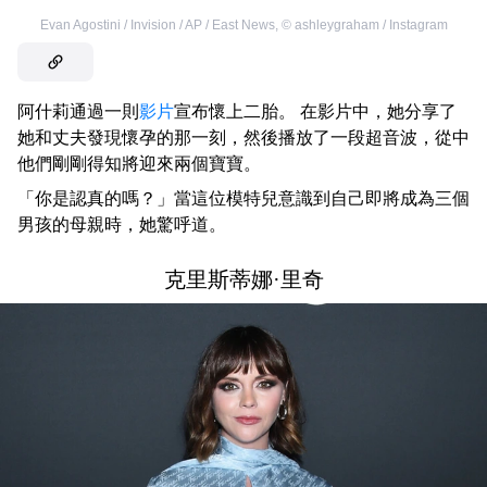
Evan Agostini / Invision / AP / East News
,
©
ashleygraham / Instagram
阿什莉通過一則
影片
宣布懷上二胎。 在影片中，她分享了
她和丈夫發現懷孕的那一刻，然後播放了一段超音波，從中
他們剛剛得知將迎來兩個寶寶。
「你是認真的嗎？」當這位模特兒意識到自己即將成為三個
男孩的母親時，她驚呼道。
克里斯蒂娜·里奇