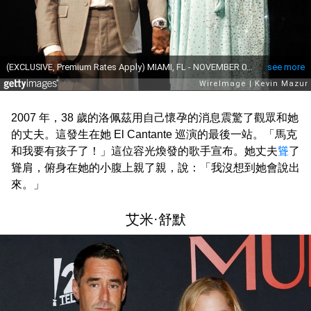
2007 年，38 歲的洛佩茲用自己懷孕的消息震驚了觀眾和她
的丈夫。這發生在她 El Cantante 巡演的最後一站。「馬克
和我要有孩子了！」這位容光煥發的歌手宣布。她丈夫
聳
了
聳肩，俯身在她的小腹上親了親，說：「我沒想到她會說出
來。」
艾米·舒默