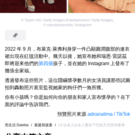
©
Taylor Hill / Getty Images Entertainment / Getty Images
,
©
vancityreynolds / Instagram
2022 年 9 月，布萊克·萊弗利身穿一件凸顯圓潤腹部的連衣
裙出現在紅毯活動中。幾天以後，她宣布她和瑞恩·雷諾茲
即將迎來他們的
第四個
孩子，並在她的 Instagram 上發布了
幾張全家福。
透過發布這些照片，這位隱瞞懷孕數月的女演員讓那些試圖
拍到轟動照片甚至監視她家的狗仔們一無所獲。
你有小孩嗎？你是如何向你的朋友和家人宣布懷孕的？在下
面的評論中告訴我們。
預覽照片來源
adrianalima / TikTok
亮生活 Daleba
/
家庭與孩童
/
14 位名人以令人驚掉下巴的方式宣布懷孕