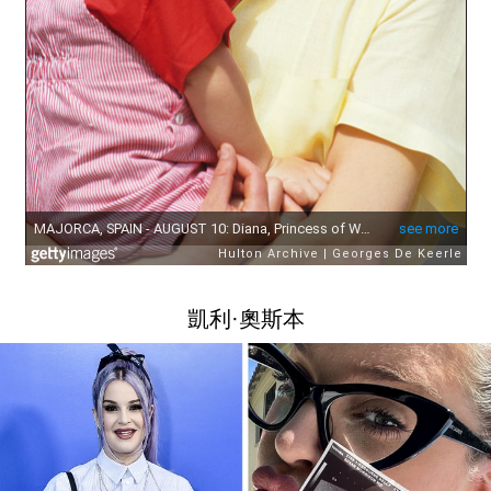
凱利·奧斯本