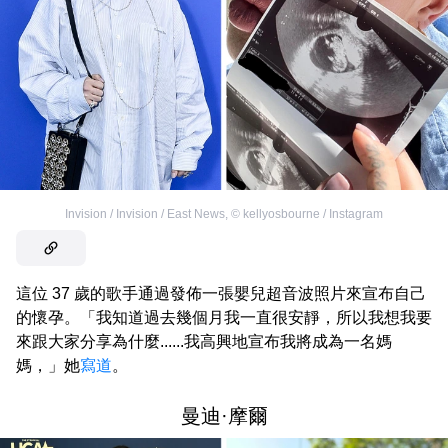
Invision / Invision / East News
,
©
kellyosbourne / Instagram
這位 37 歲的歌手通過發佈一張嬰兒超音波照片來宣布自己
的懷孕。「我知道過去幾個月我一直很安靜，所以我想我要
來跟大家分享為什麼......我高興地宣布我將成為一名媽
媽，」她
寫道
。
曼迪·摩爾