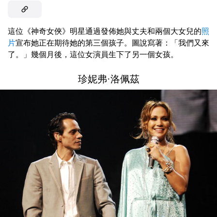
這位《神奇女俠》明星通過發佈她與丈夫和兩個大女兒的
照
片
宣布她正在期待她的第三個孩子。圖說寫著：「我們又來
了。」幾個月後，這位女演員生下了另一個女孩。
珍妮弗·洛佩茲