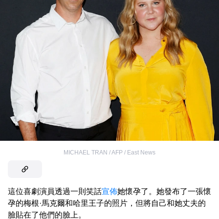
MICHAEL TRAN / AFP / East News
這位喜劇演員透過一則笑話
宣佈
她懷孕了。她發布了一張懷
孕的梅根·馬克爾和哈里王子的照片，但將自己和她丈夫的
臉貼在了他們的臉上。