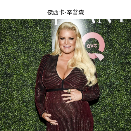
傑西卡·辛普森