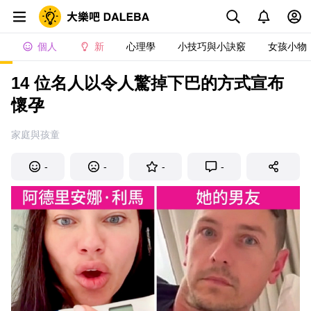
個人
新
心理學
小技巧與小訣竅
女孩小物
14 位名人以令人驚掉下巴的方式宣布
懷孕
家庭與孩童
-
-
-
-