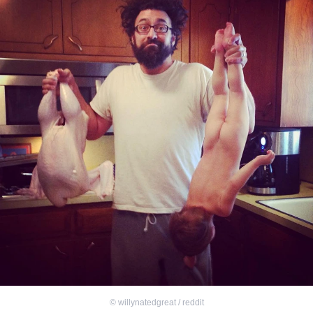
©
willynatedgreat / reddit