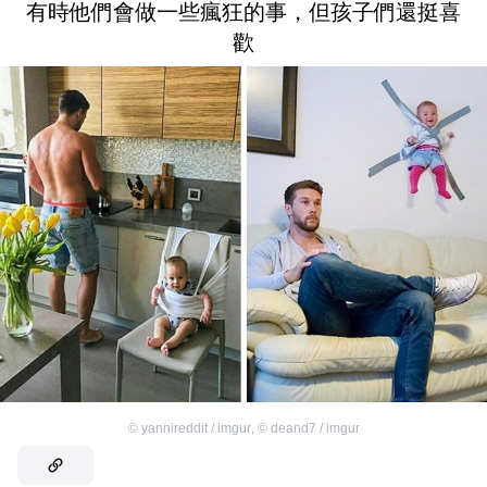
有時他們會做一些瘋狂的事，但孩子們還挺喜
歡
©
yannireddit / imgur
,
©
deand7 / imgur