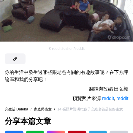
©
redditfresher / reddit
你的生活中發生過哪些跟老爸有關的有趣故事呢？在下方評
論區和我們分享吧！
翻譯與改編
田弘毅
預覽照片來源
reddit
,
reddit
亮生活 Daleba
/
家庭與孩童
/
14 張照片證明把孩子交給老爸是個好主意
分享本篇文章