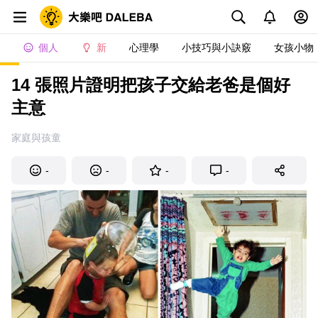
個人
新
心理學
小技巧與小訣竅
女孩小物
14 張照片證明把孩子交給老爸是個好
主意
家庭與孩童
-
-
-
-