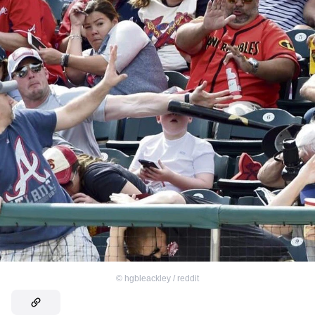
©
hgbleackley / reddit