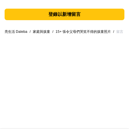
登錄以新增留言
亮生活 Daleba
/
家庭與孩童
/
15+ 張令父母們哭笑不得的孩童照片
/
留言