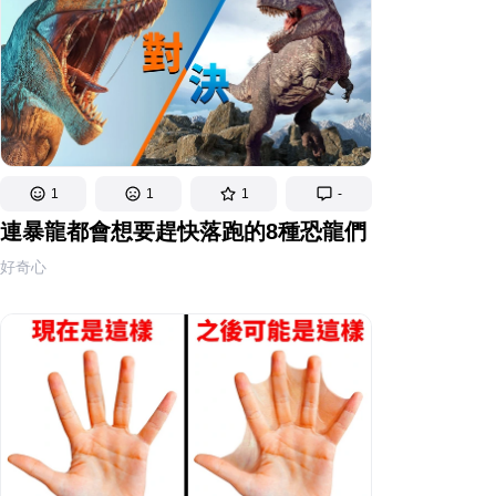
1
1
1
-
連暴龍都會想要趕快落跑的8種恐龍們
好奇心