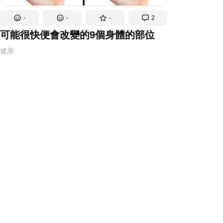
-
-
-
2
可能很快便會改變的9個身體的部位
健康