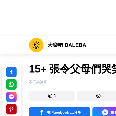
15+ 張令父母們
家庭與孩童
1
-
在 Facebook 上分享
在 