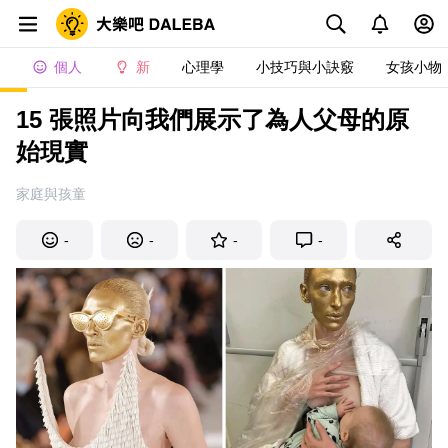
個人
新
心理學
小技巧與小訣竅
女孩小物
15 張照片向我們展示了為人父母的原
始現實
家庭與孩童
-
-
-
-