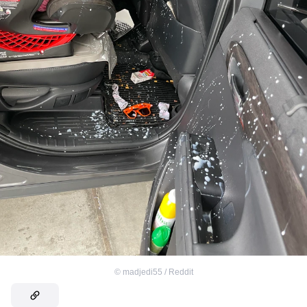
©
madjedi55 / Reddit