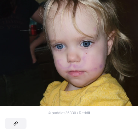
©
puddles36330 / Reddit