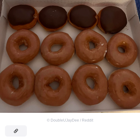
©
DoubleUJayDee / Reddit