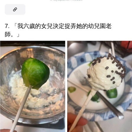
7. 「我六歲的女兒決定捉弄她的幼兒園老
師。」