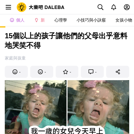
個人
新
心理學
小技巧與小訣竅
女孩小物
15個以上的孩子讓他們的父母出乎意料
地哭笑不得
家庭與孩童
-
-
-
-