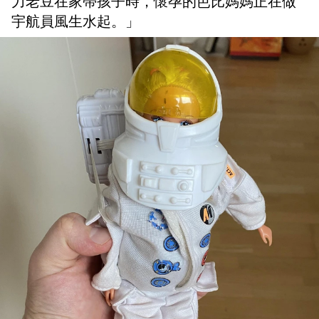
力老豆在家帶孩子時，懷孕的芭比媽媽正在做
宇航員風生水起。」