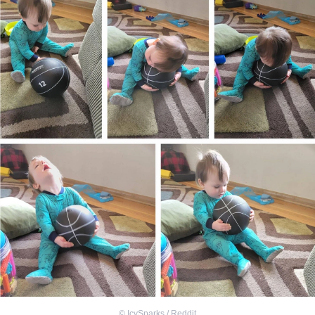
©
IcySparks / Reddit