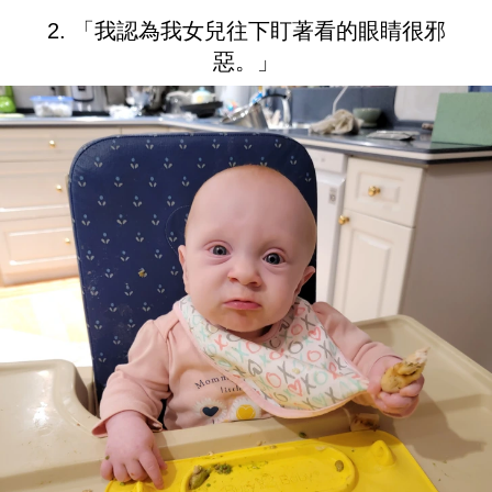
2. 「我認為我女兒往下盯著看的眼睛很邪
惡。」