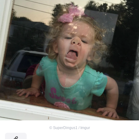
©
SuperDingus1 / Imgur