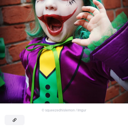
©
squeezedhislemon / Imgur