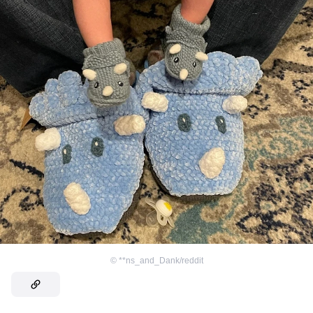
©
**ns_and_Dank/reddit