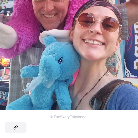
©
TheSkaryFairy/reddit