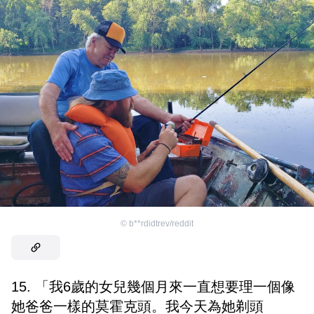
©
b**rdidtrev/reddit
15. 「我6歲的女兒幾個月來一直想要理一個像
她爸爸一樣的莫霍克頭。我今天為她剃頭