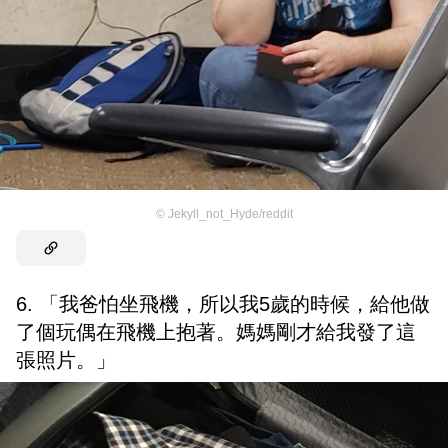
©
Jekyll_not_Hyde/reddit
6. 「我爸怕坐飛機，所以我5歲的時候，給他做
了個玩偶在飛機上抱著。媽媽剛才給我發了這
張照片。」