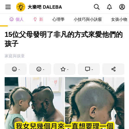
個人
新
心理學
小技巧與小訣竅
女孩小物
15位父母發明了非凡的方式來愛他們的
孩子
家庭與孩童
-
-
-
-