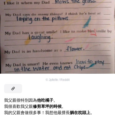
©
Jpfeife / Reddit
我父親很特別因為
他吃橘子
。
我很喜歡我父親
修剪草坪的時候
。
我的父親會做很多事！我想他最擅長
躺在枕頭上
。