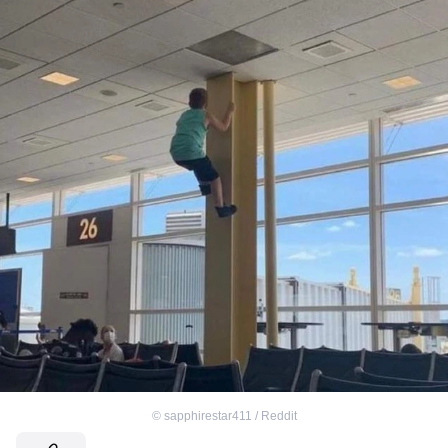
©
sapphirestar411 / Reddit