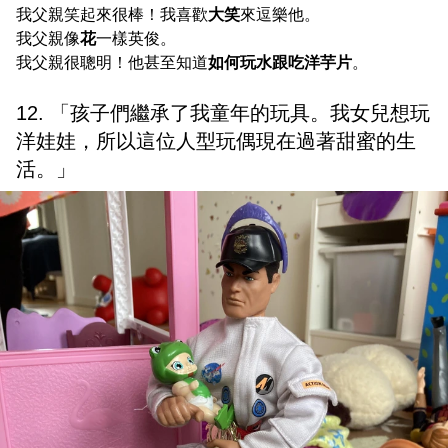
我父親笑起來很棒！我喜歡
大笑
來逗樂他。
我父親像
花
一樣英俊。
我父親很聰明！他甚至知道
如何玩水跟吃洋芋片
。
12. 「孩子們繼承了我童年的玩具。我女兒想玩
洋娃娃，所以這位人型玩偶現在過著甜蜜的生
活。」