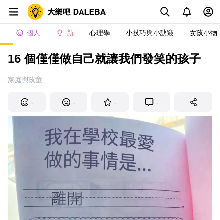
個人
新
心理學
小技巧與小訣竅
女孩小物
16 個僅僅做自己就讓我們發笑的孩子
家庭與孩童
-
-
-
-