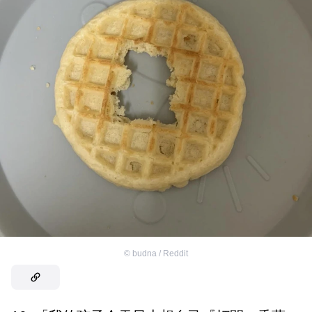
©
budna / Reddit