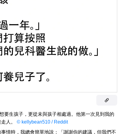
沒有想要生孩子，更從未與孩子相處過。他第一次見到我的
接走人。
© kellybean510 / Reddit
的事情時，我總會簡單地說：「謝謝你的建議，但我們不