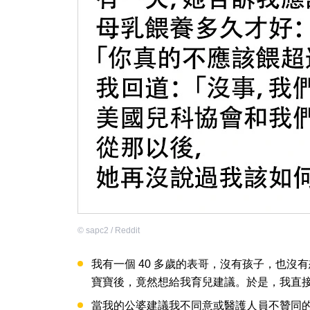
©
sapc2 / Reddit
我有一個 40 多歲的表哥，沒有孩子，也
寶寶後，竟然想給我育兒建議。於是，我直
當我的公婆建議我不同意或醫護人員不贊同