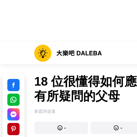
18 位很懂得如何
有所疑問的父母
家庭與孩童
-
-