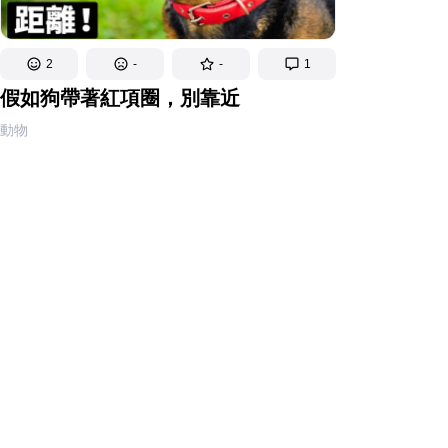
2
-
-
1
假如狗帶著紅項圈，別靠近
動物