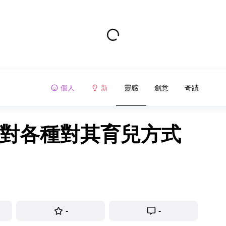
個人
新
靈感
創意
奇蹟
應對各種對其育兒方式
-
-