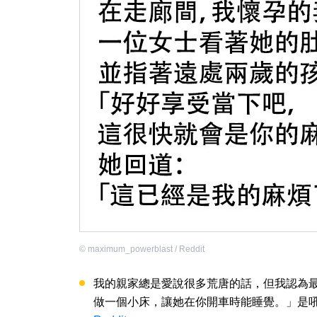
©
maximum_powerblast / Reddit
我的親家總是愛說很多荒唐的話，但我認為
做一個小床，讓她在你開車時能睡覺。」是