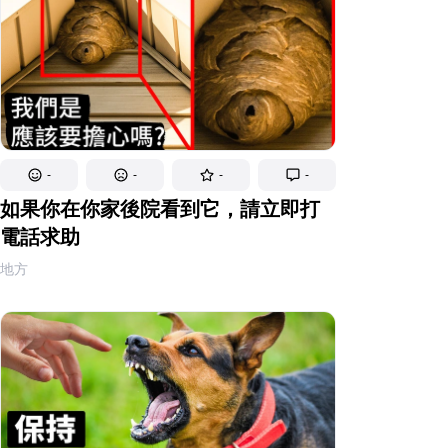
-
-
-
-
如果你在你家後院看到它，請立即打
電話求助
地方