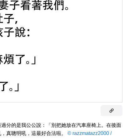
最過分的是我公公說：「別把她放在汽車座椅上。在後面
吼，真聰明吼，這最好合法啦。
© razzmatazz2000 /