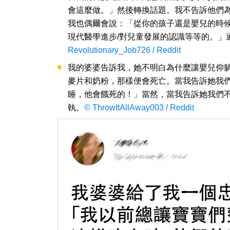
會這麼做。」然後轉換話題。我不告訴他們
我也偶爾會說：「從你的孩子還是嬰兒的時
現代醫學進步/對兒童發展的認識等等的。」
Revolutionary_Job726 / Reddit
我的婆婆告訴我，她不明白為什麼讓嬰兒仰
麥片和奶粉，那樣便會死亡。當我告訴她我
睡，他會餓死的！」當然，當我告訴她我們不
執。
© ThrowItAllAway003 / Reddit