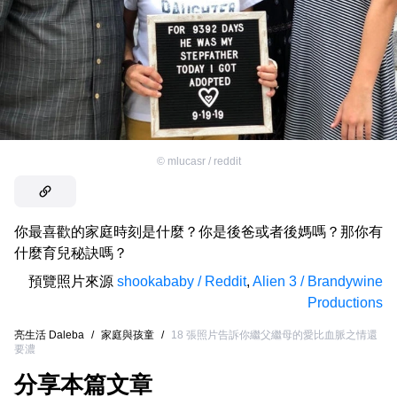
©
mlucasr / reddit
你最喜歡的家庭時刻是什麼？你是後爸或者後媽嗎？那你有
什麼育兒秘訣嗎？
預覽照片來源
shookababy / Reddit
,
Alien 3 / Brandywine
Productions
亮生活 Daleba
/
家庭與孩童
/
18 張照片告訴你繼父繼母的愛比血脈之情還
要濃
分享本篇文章