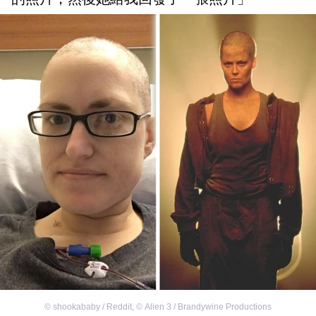
©
shookababy / Reddit
,
©
Alien 3 / Brandywine Productions