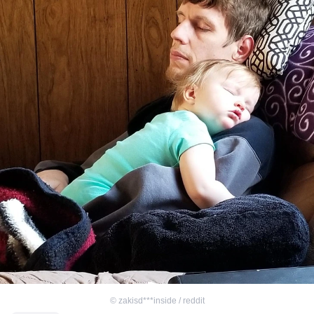
©
zakisd***inside / reddit