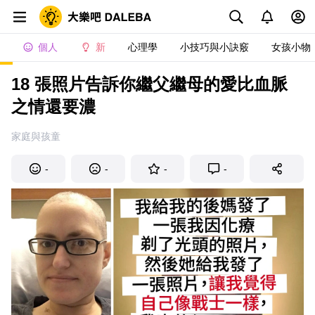
個人
新
心理學
小技巧與小訣竅
女孩小物
18 張照片告訴你繼父繼母的愛比血脈
之情還要濃
家庭與孩童
-
-
-
-