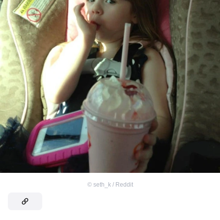
©
seth_k / Reddit