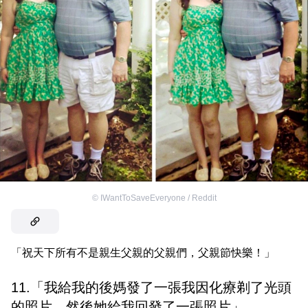
©
IWantToSaveEveryone / Reddit
「祝天下所有不是親生父親的父親們，父親節快樂！」
11.「我給我的後媽發了一張我因化療剃了光頭
的照片，然後她給我回發了一張照片」