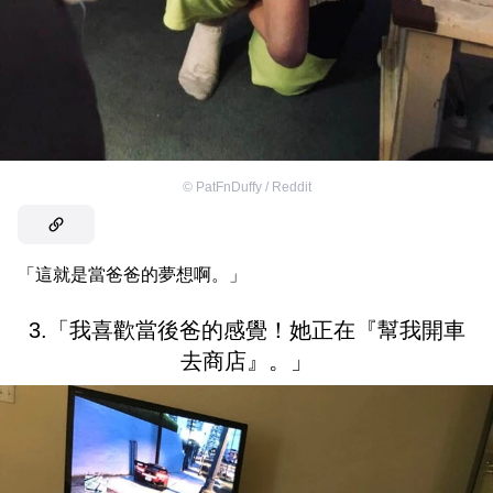
©
PatFnDuffy / Reddit
「這就是當爸爸的夢想啊。」
3.「我喜歡當後爸的感覺！她正在『幫我開車
去商店』。」