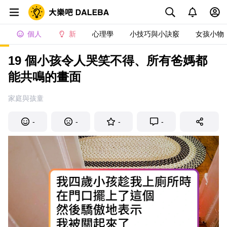
個人
新
心理學
小技巧與小訣竅
女孩小物
19 個小孩令人哭笑不得、所有爸媽都
能共鳴的畫面
家庭與孩童
-
-
-
-