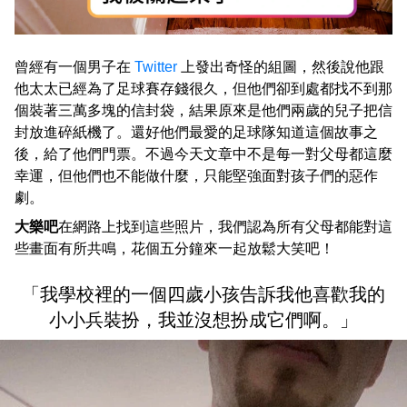
曾經有一個男子在
Twitter
上發出奇怪的組圖，然後說他跟
他太太已經為了足球賽存錢很久，但他們卻到處都找不到那
個裝著三萬多塊的信封袋，結果原來是他們兩歲的兒子把信
封放進碎紙機了。還好他們最愛的足球隊知道這個故事之
後，給了他們門票。不過今天文章中不是每一對父母都這麼
幸運，但他們也不能做什麼，只能堅強面對孩子們的惡作
劇。
大樂吧
在網路上找到這些照片，我們認為所有父母都能對這
些畫面有所共鳴，花個五分鐘來一起放鬆大笑吧！
「我學校裡的一個四歲小孩告訴我他喜歡我的
小小兵裝扮，我並沒想扮成它們啊。」