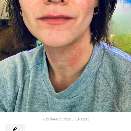
©
butteredbuttbiscuit / Reddit