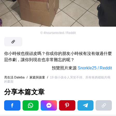
©
4hourserected / Reddit
你小時候也很頑皮嗎？你或你的朋友小時候有沒有做過什麼
惡作劇，讓你到現在也非常難忘的呢？
預覽照片來源
Snorkle25 / Reddit
亮生活 Daleba
/
家庭與孩童
/
19 個小孩令人哭笑不得、所有爸媽都能共鳴
的畫面
分享本篇文章