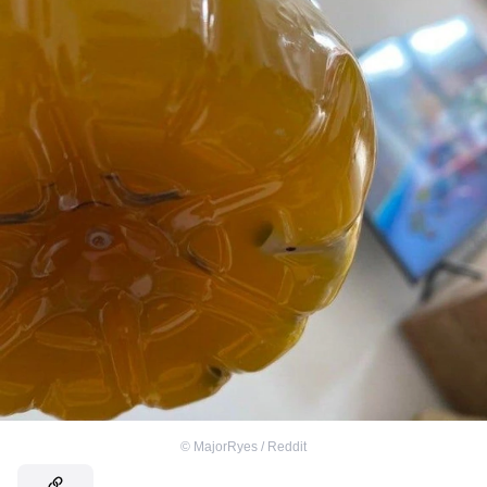
©
MajorRyes / Reddit