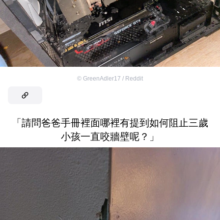
©
GreenAdler17 / Reddit
「請問爸爸手冊裡面哪裡有提到如何阻止三歲
小孩一直咬牆壁呢？」