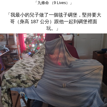
「九條命 （9 Lives）」
「我最小的兒子做了一個毯子碉堡，堅持要大
哥（身高 187 公分）跟他一起到碉堡裡面
玩。」