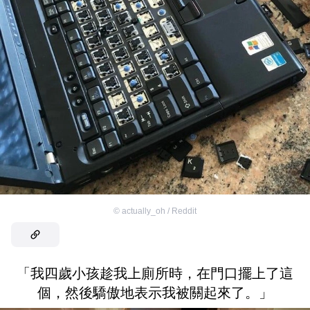
©
actually_oh / Reddit
「我四歲小孩趁我上廁所時，在門口擺上了這
個，然後驕傲地表示我被關起來了。」