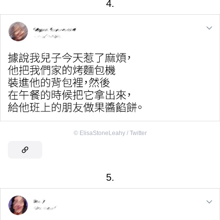
4.
©
ElisaStoneLeahy / Twitter
5.