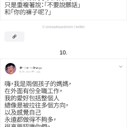
©
oneawkwardmom / twitter
10.