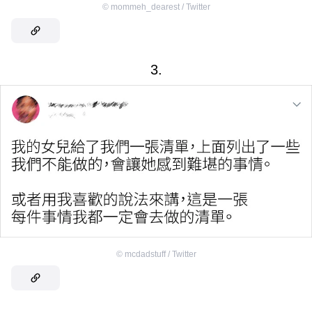
©
mommeh_dearest / Twitter
3.
©
mcdadstuff / Twitter