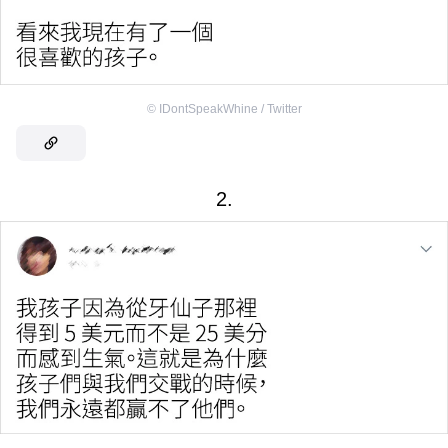
©
IDontSpeakWhine / Twitter
2.