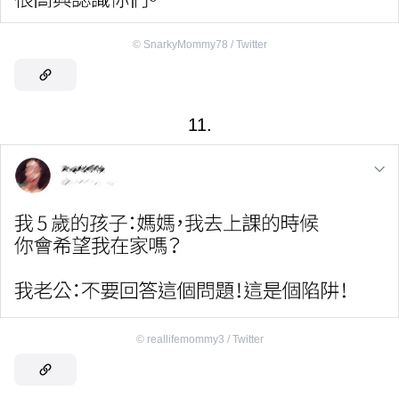
©
SnarkyMommy78 / Twitter
11.
©
reallifemommy3 / Twitter