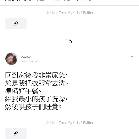
©
IHideFromMyKids / Twitter
15.
©
IHideFromMyKids / Twitter