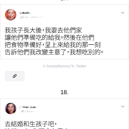
©
SnarkyMommy78 / Twitter
18.