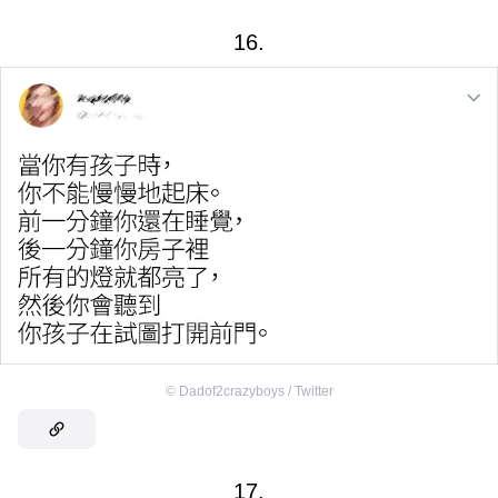
16.
©
Dadof2crazyboys / Twitter
17.