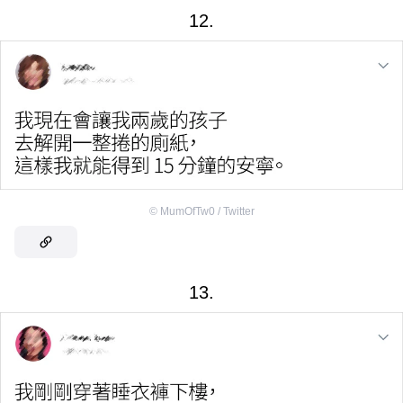
12.
©
MumOfTw0 / Twitter
13.