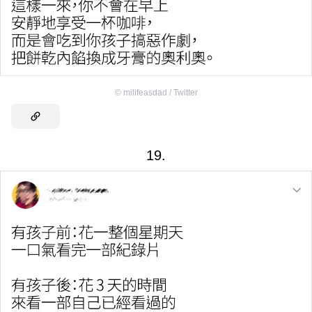
©
milifeasdad / Twitter
19.