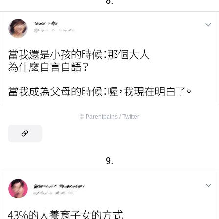
8.
©
Parentpains / Twitter
9.