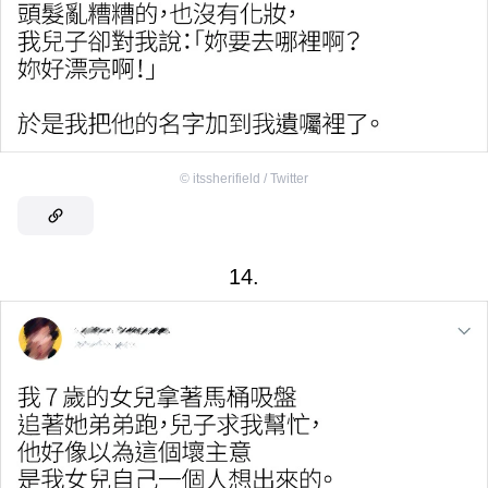
©
itssherifield / Twitter
14.