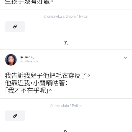
©
oneawkwardmom / Twitter
7.
©
mxmclain / Twitter