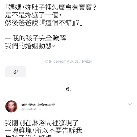
©
IHideFromMyKids / Twitter
6.