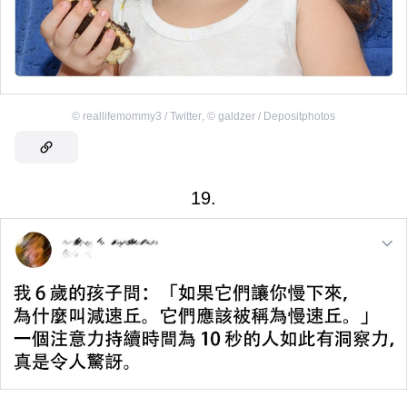
©
reallifemommy3 / Twitter
,
©
galdzer / Depositphotos
19.