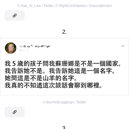
©
Dad_At_Law / Twitter
,
©
RightClickStudios / Depositphotos
2.
©
BunAndLeggings / Twitter
3.