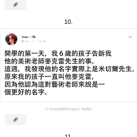
10.
©
HomeWithPeanut / Twitter
11.