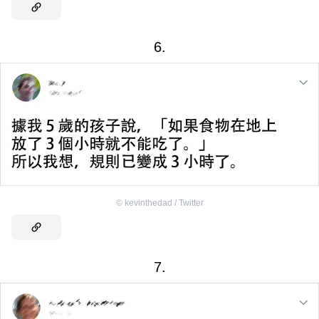
6.
©
kevinthedad / Twitter
7.