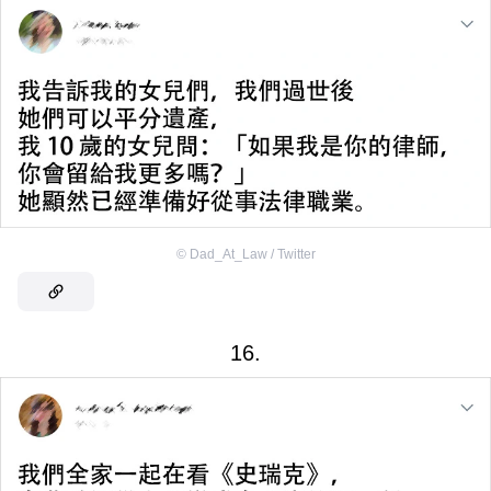
©
Dad_At_Law / Twitter
16.