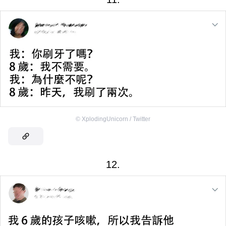
©
XplodingUnicorn / Twitter
12.