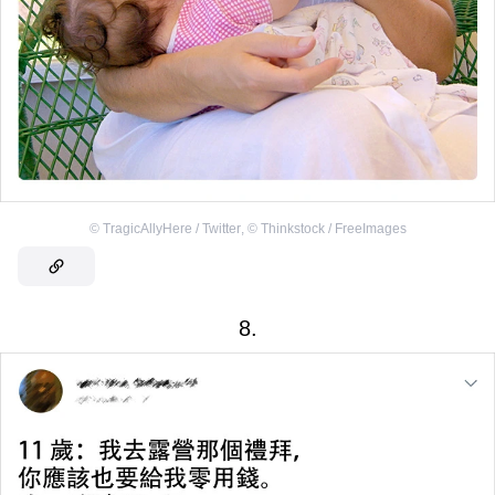
©
TragicAllyHere / Twitter
,
©
Thinkstock / FreeImages
8.