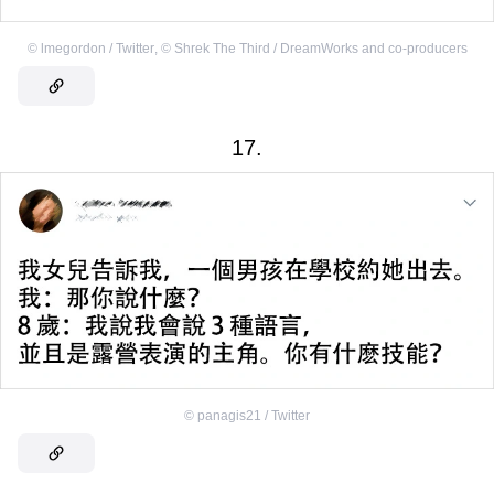
©
lmegordon / Twitter
,
©
Shrek The Third / DreamWorks and co-producers
17.
©
panagis21 / Twitter