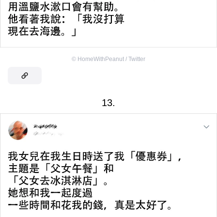
©
HomeWithPeanut / Twitter
13.