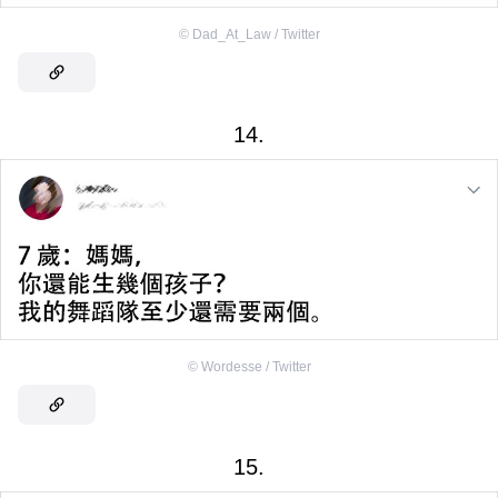
©
Dad_At_Law / Twitter
14.
©
Wordesse / Twitter
15.