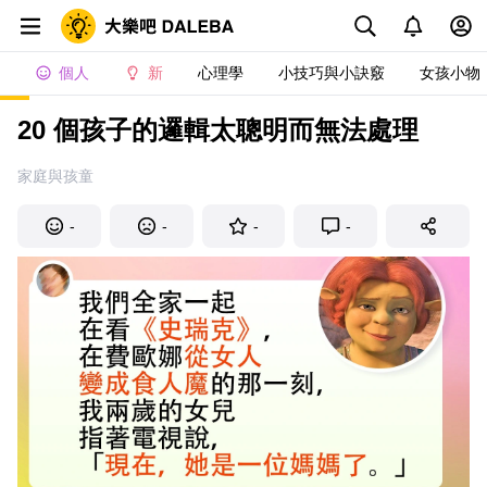
個人
新
心理學
小技巧與小訣竅
女孩小物
20 個孩子的邏輯太聰明而無法處理
家庭與孩童
-
-
-
-