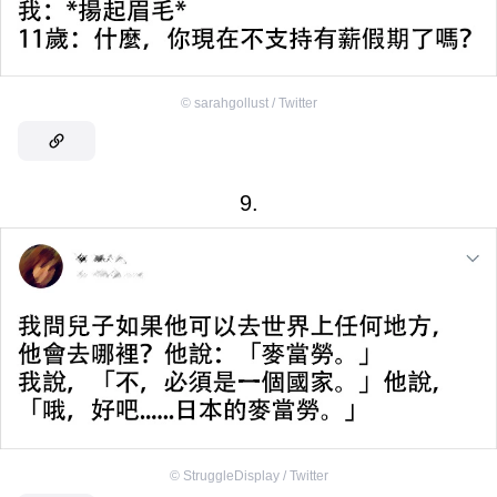
©
sarahgollust / Twitter
9.
©
StruggleDisplay / Twitter