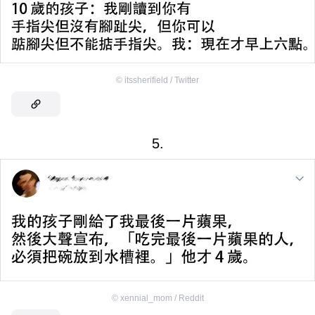
©
itssherifield / Twitter
5.
©
xennial_mom / Reddit