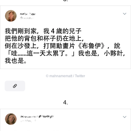
©
mahnamematt / Twitter
4.