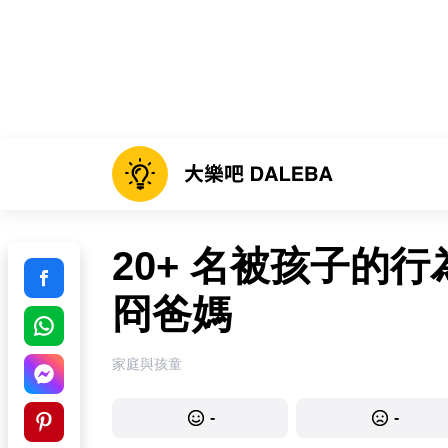
20+ 名被孩子的
冏爸媽
家庭與孩童
-
-