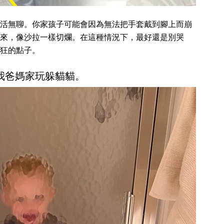
活無聊。你家孩子可能會因為無法把手套戴到腳上而崩
來，像沙拉一樣切爛。在這種情況下，最好還是別哭
狂的點子。
在我爸媽家玩躲貓貓。