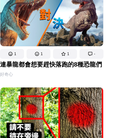
1
1
1
-
連暴龍都會想要趕快落跑的8種恐龍們
好奇心