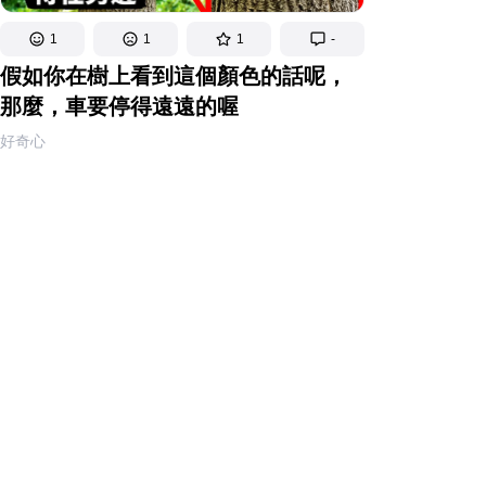
1
1
1
-
假如你在樹上看到這個顏色的話呢，
那麼，車要停得遠遠的喔
好奇心