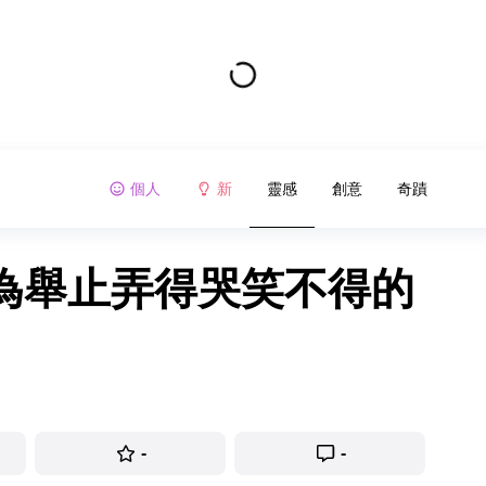
個人
新
靈感
創意
奇蹟
行為舉止弄得哭笑不得的
-
-