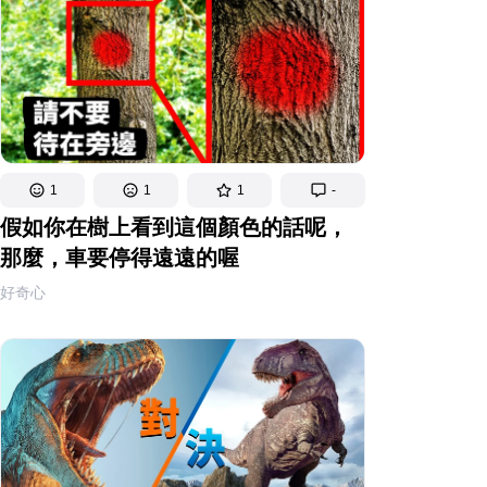
1
1
1
-
假如你在樹上看到這個顏色的話呢，
那麼，車要停得遠遠的喔
好奇心