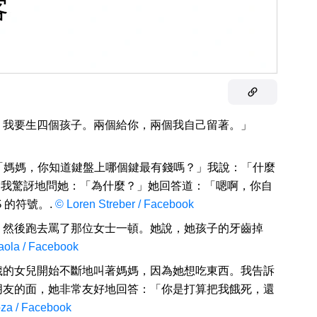
，我要生四個孩子。兩個給你，兩個我自己留著。」
：「媽媽，你知道鍵盤上哪個鍵最有錢嗎？」我說：「什麼
」我驚訝地問她：「為什麼？」她回答道：「嗯啊，你自
 的符號。.
©
Loren Streber / Facebook
，然後跑去罵了那位女士一頓。她說，她孩子的牙齒掉
ola / Facebook
歲的女兒開始不斷地叫著媽媽，因為她想吃東西。我告訴
朋友的面，她非常友好地回答：「你是打算把我餓死，還
oza / Facebook