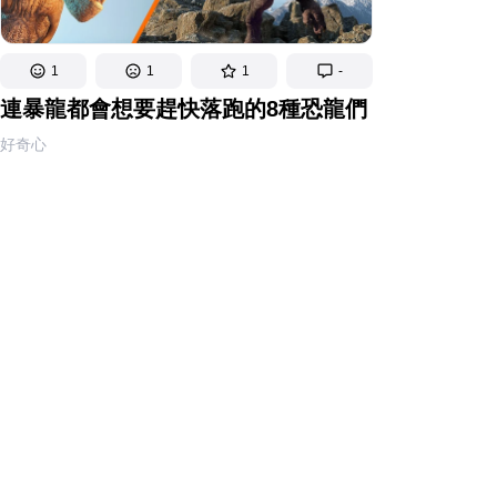
1
1
1
-
連暴龍都會想要趕快落跑的8種恐龍們
好奇心