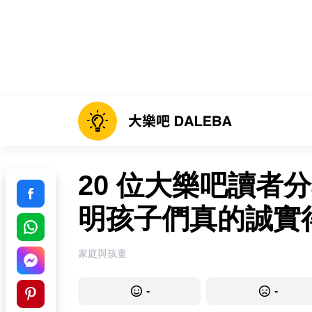
20 位大樂吧讀者
明孩子們真的誠實
家庭與孩童
-
-