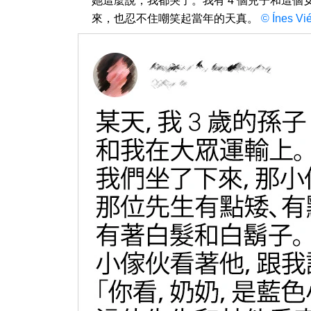
她這麼說，我都哭了。我有 4 個兒子和這
來，也忍不住嘲笑起當年的天真。
© Ínes Vi