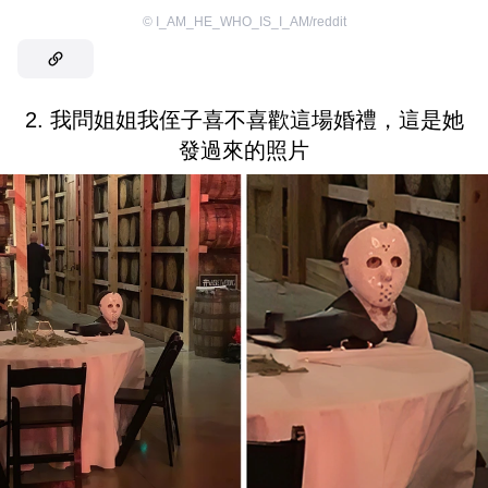
©
I_AM_HE_WHO_IS_I_AM/reddit
2. 我問姐姐我侄子喜不喜歡這場婚禮，這是她
發過來的照片