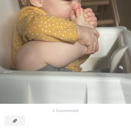
©
Dureem/reddit