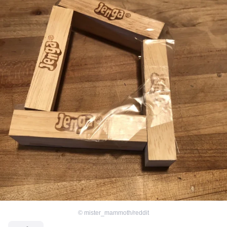
©
mister_mammoth/reddit