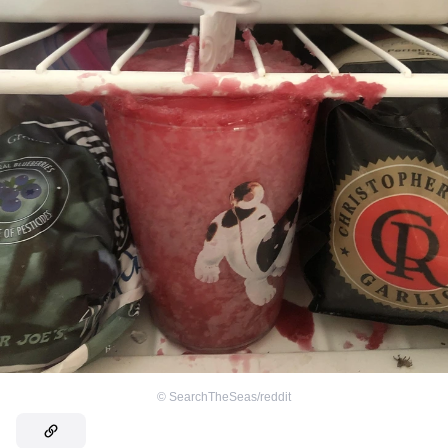
©
SearchTheSeas/reddit