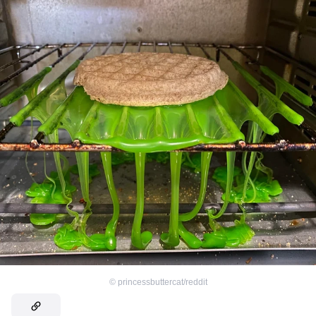
©
princessbuttercat/reddit