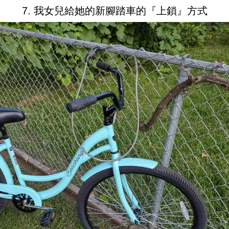
7. 我女兒給她的新腳踏車的『上鎖』方式