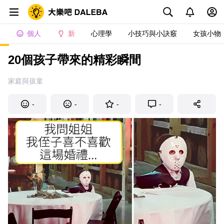
個人
新
心理學
小技巧與小訣竅
女孩小物
20個孩子帶來的精彩瞬間
家庭與孩童
-
-
-
-