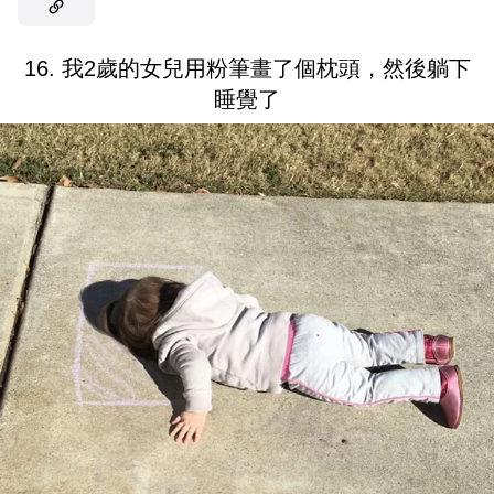
16. 我2歲的女兒用粉筆畫了個枕頭，然後躺下
睡覺了