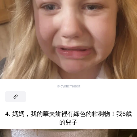
©
cyktic/reddit
4. 媽媽，我的華夫餅裡有綠色的粘稠物！我6歲
的兒子