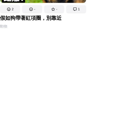
2
-
-
1
假如狗帶著紅項圈，別靠近
動物