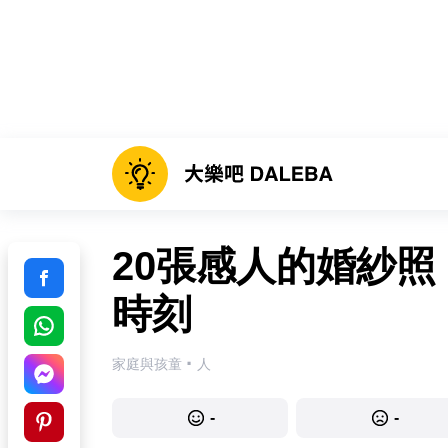
20張感人的婚紗
時刻
·
家庭與孩童
人
-
-