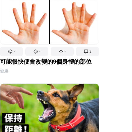
-
-
-
2
可能很快便會改變的9個身體的部位
健康