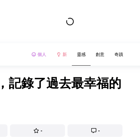
個人
新
靈感
創意
奇蹟
照，記錄了過去最幸福的
-
-