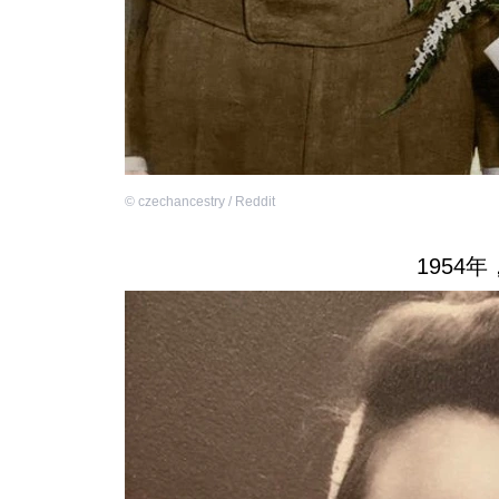
©
czechancestry / Reddit
1954