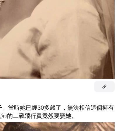
子。當時她已經30多歲了，無法相信這個擁有
充沛的二戰飛行員竟然要娶她。