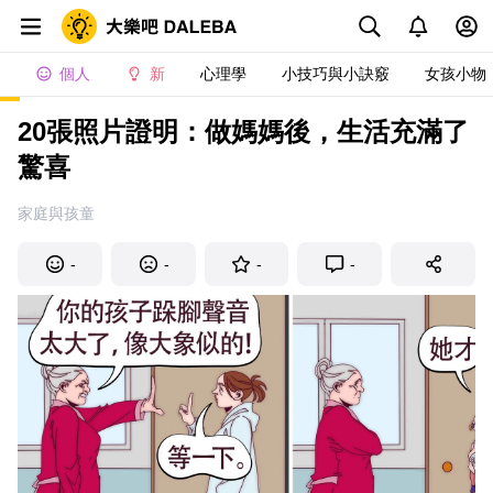
個人
新
心理學
小技巧與小訣竅
女孩小物
20張照片證明：做媽媽後，生活充滿了
驚喜
家庭與孩童
-
-
-
-