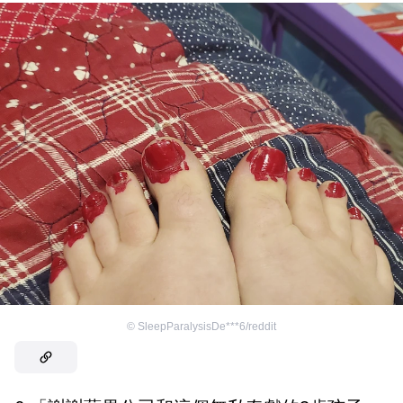
©
SleepParalysisDe***6/reddit