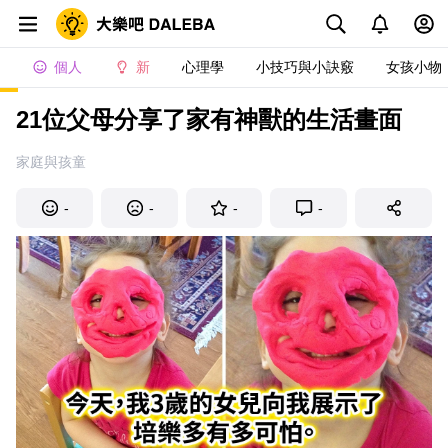
個人
新
心理學
小技巧與小訣竅
女孩小物
21位父母分享了家有神獸的生活畫面
家庭與孩童
-
-
-
-