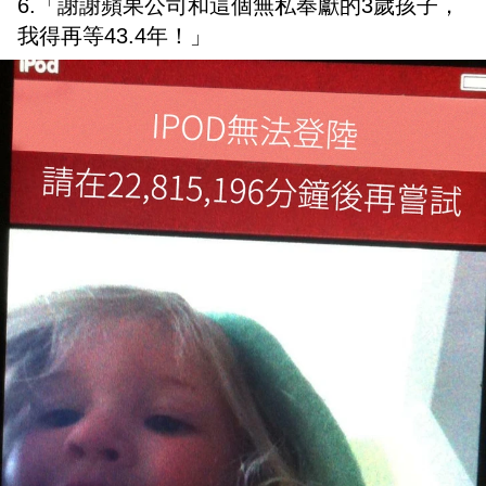
6.「謝謝蘋果公司和這個無私奉獻的3歲孩子，
我得再等43.4年！」