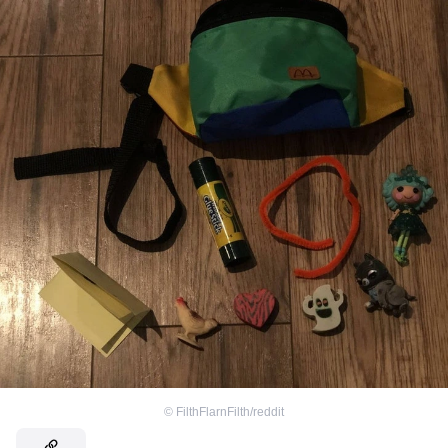
©
FilthFlarnFilth/reddit