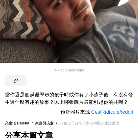
©
kiddjones/imgur
當你還是個蹣跚學步的孩子時或你有了小孩子後，有沒有發
生過什麼有趣的故事？以上哪張圖片最能引起你的共鳴？
預覽照片來源
CestRidicule/reddit
亮生活 Daleba
/
家庭與孩童
/
21位父母分享了家有神獸的生活畫面
分享本篇文章