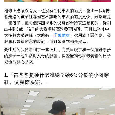
地球上應該沒有人，也沒有任何東西的速度，會比一個剛學
會走路的孩子往嘴裡塞不該吃的東西的速度更快。雖然這是
一個段子，但每個蹣跚學步的父母都會證實這是真的。從剛
出生到3歲，孩子的大腦處於高速發育階段。而且似乎其中
大多數大腦連線（大約有
一千萬億次
）都用於了惡作劇、發
脾氣和製造難忘的時刻，而對象基本都是父母。
亮生活
的我們看到了一些照片，完美呈現了和一個蹣跚學步
的孩子一起生活對父母的影響，保證能讓你在最憂鬱的日子
裡也能開心起來。
1.「當爸爸是種什麼體驗？給6公分長的小腳穿
鞋。父親節快樂。」