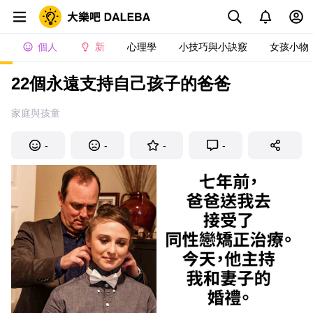
個人
新
心理學
小技巧與小訣竅
女孩小物
22個永遠支持自己孩子的爸爸
家庭與孩童
-
-
-
-