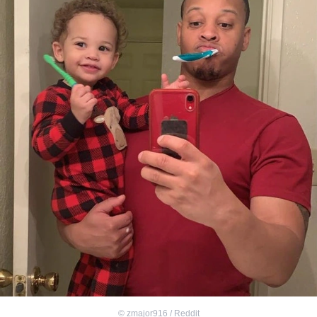
©
zmajor916 / Reddit