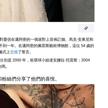
對愛侶在邁阿密的一個派對上宣佈訂婚。馬克·安東尼和
不到一年。在邁阿密的佩雷斯藝術博物館，這位 54 歲的
儀式上
交換
了誓言。
是 2000 年，前環球小姐達安娜拉·托雷斯；2004
利馬。
和粉絲們分享了他們的喜悅。