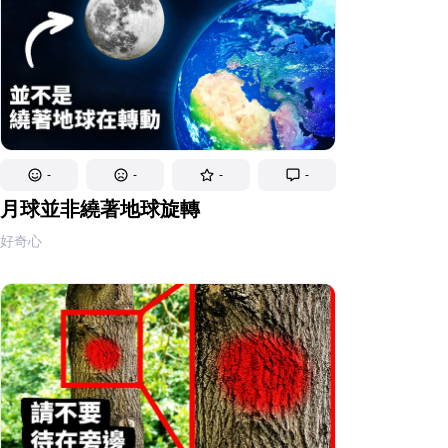
-
-
-
-
月球並非繞著地球旋轉
好奇心