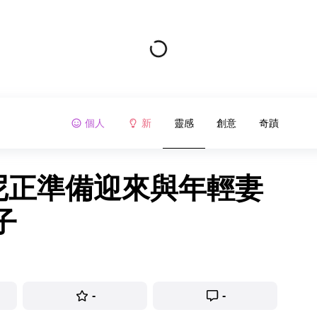
個人
新
靈感
創意
奇蹟
東尼正準備迎來與年輕妻
子
-
-