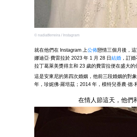
©
nadiatferreira / Instagram
就在他們在 Instagram 上
公佈
戀情三個月後，這
娜迪亞·費雷拉於 2023 年 1 月 28 日
結婚
，訂婚
拉丁葛萊美獎得主和 23 歲的費雷拉便在盛大的
這是安東尼的第四次婚姻，他前三段婚姻的對象分別
年，珍妮佛·羅培茲；2014 年，模特兒香農·德·
在情人節這天，他們