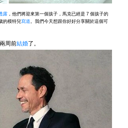
透露
，他們將迎來第一個孩子，馬克已經是 7 個孩子的
 歲的模特兒
寫道
。我們今天想跟你好好分享關於這個可
兩周前
結婚
了。