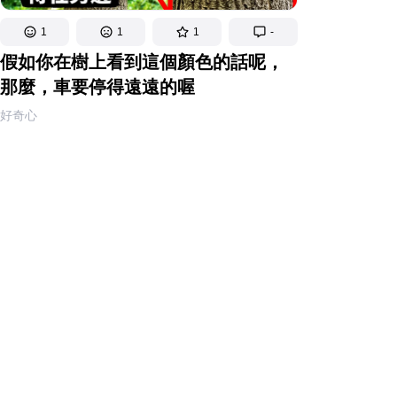
1
1
1
-
假如你在樹上看到這個顏色的話呢，
那麼，車要停得遠遠的喔
好奇心