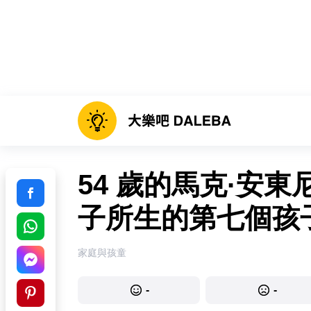
54 歲的馬克·安
子所生的第七個孩
家庭與孩童
-
-