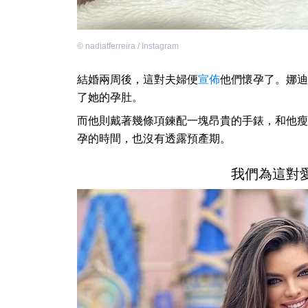
©
nadiatferreira / Instagram
結婚兩周後，這對夫婦便
宣佈
他們懷孕了。娜迪
了她的孕肚。
而他則戴著幾條項鍊配一塊昂貴的手錶，和他瘦
孕的時間，也沒有透露預產期。
我們為這對