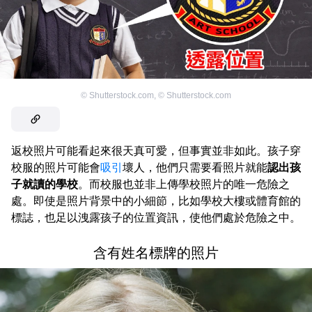
©
Shutterstock.com
,
©
Shutterstock.com
返校照片可能看起來很天真可愛，但事實並非如此。孩子穿
校服的照片可能會
吸引
壞人，他們只需要看照片就能
認出孩
子就讀的學校
。而校服也並非上傳學校照片的唯一危險之
處。即使是照片背景中的小細節，比如學校大樓或體育館的
標誌，也足以洩露孩子的位置資訊，使他們處於危險之中。
含有姓名標牌的照片