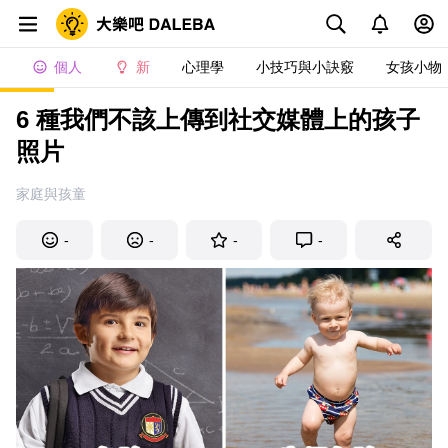
個人
新
心理學
小技巧與小訣竅
女孩小物
6 種我們不該上傳到社交媒體上的孩子
照片
家庭與孩童
-
-
-
-