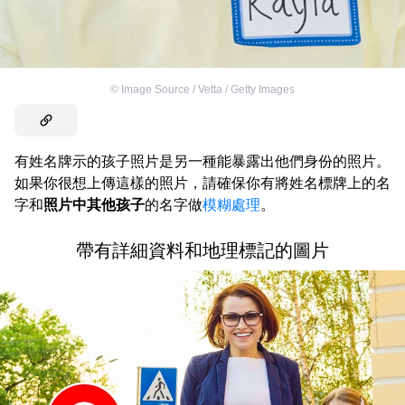
©
Image Source / Vetta / Getty Images
有姓名牌示的孩子照片是另一種能暴露出他們身份的照片。
如果你很想上傳這樣的照片，請確保你有將姓名標牌上的名
字和
照片中其他孩子
的名字做
模糊處理
。
帶有詳細資料和地理標記的圖片