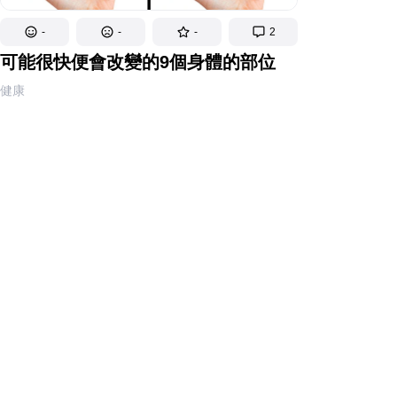
-
-
-
2
可能很快便會改變的9個身體的部位
健康