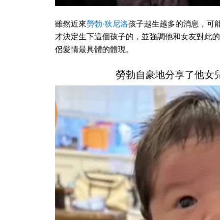
雖然近來
勞勃·狄尼洛
孩子越生越多的消息，可
才決定生下這個孩子的，並強調他和女友對此的
侶愛情最具體的體現。
勞勃自豪地分享了他女