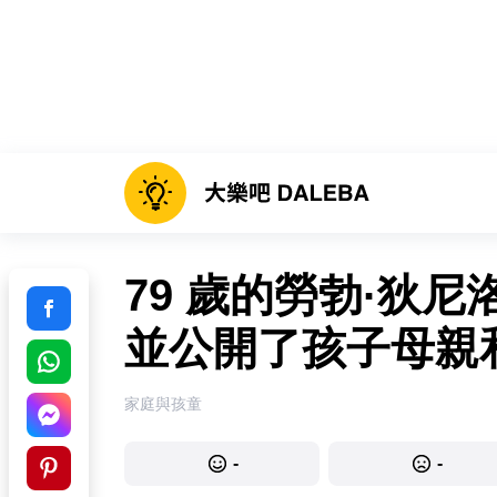
79 歲的勞勃·狄
並公開了孩子母親
家庭與孩童
-
-