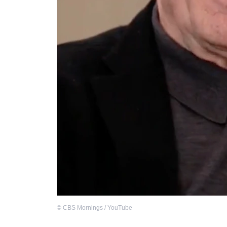
©
CBS Mornings / YouTube