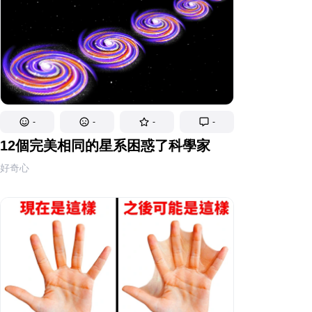
-
-
-
-
12個完美相同的星系困惑了科學家
好奇心