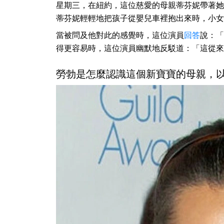
星期三，在紐約，這位慈愛的母親蒂芬妮帶著她
蒂芬妮輕輕地把孩子從嬰兒車裡抱出來時，小女
當被問及他對此的感覺時，這位演員
回答
說：「
得更容易時，這位演員幽默地反駁道：「這從來
勞勃是怎麼認識這個新寶寶的母親，