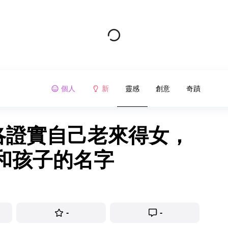
個人
新
靈感
創意
奇蹟
尼洛證實自己老來得女，
和孩子的名字
-
-