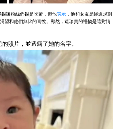
能很讓粉絲們很是吃驚，但他
表示
，他和女友是經過規劃
渴望和他們無比的喜悅。顯然，這珍貴的禮物是這對情
兒的照片，並透露了她的名字。