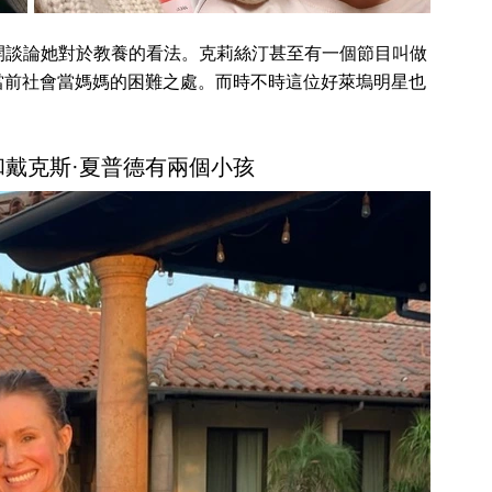
開談論她對於教養的看法。克莉絲汀甚至有一個節目叫做
當前社會當媽媽的困難之處。而時不時這位好萊塢明星也
戴克斯·夏普德有兩個小孩