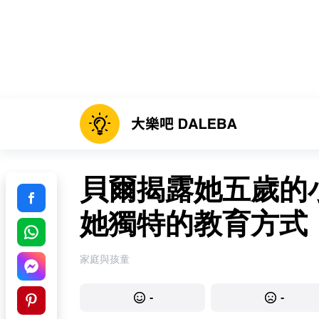
貝爾揭露她五歲的
她獨特的教育方式
家庭與孩童
-
-