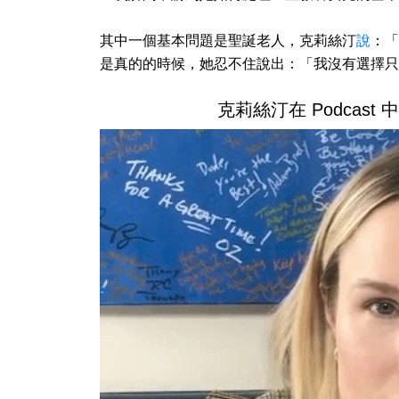
其中一個基本問題是聖誕老人，克莉絲汀
說
：「
是真的的時候，她忍不住說出：「我沒有選擇只
克莉絲汀在 Podcas