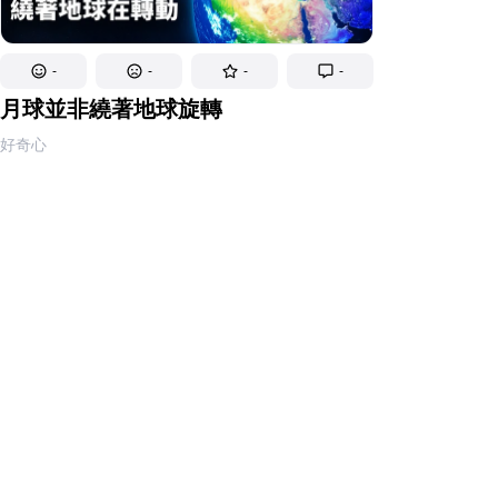
-
-
-
-
月球並非繞著地球旋轉
好奇心