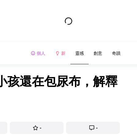
個人
新
靈感
創意
奇蹟
小孩還在包尿布，解釋
-
-