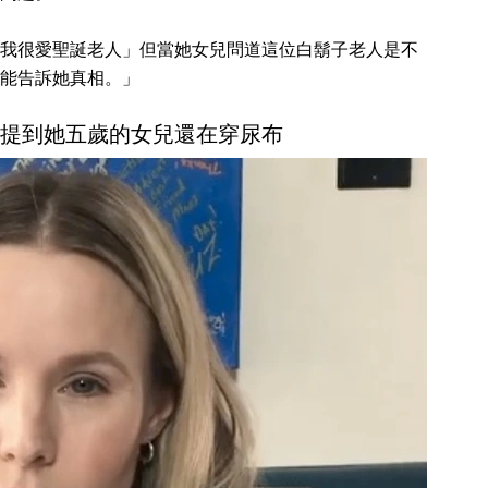
我很愛聖誕老人」但當她女兒問道這位白鬍子老人是不
能告訴她真相。」
t 中提到她五歲的女兒還在穿尿布