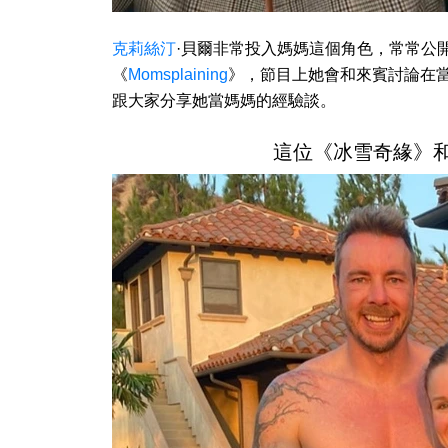
克莉絲汀
·貝爾非常投入媽媽這個角色，常常公
《
Momsplaining
》，節目上她會和來賓討論在
跟大家分享她當媽媽的經驗談。
這位《冰雪奇緣》和