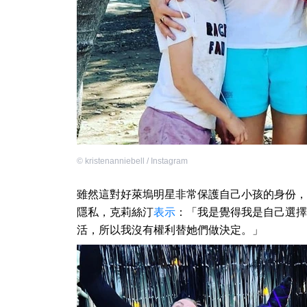
©
kristenanniebell / Instagram
雖然這對好萊塢明星非常保護自己小孩的身份，
隱私，克莉絲汀
表示
：「我是覺得我是自己選擇
活，所以我沒有權利替她們做決定。」