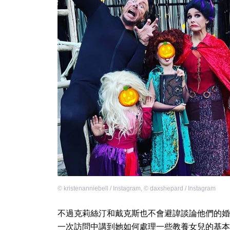
©
kristenanniebell / Instagram
,
©
daxshepard / Instagram
不過克莉絲汀和戴克斯也不會避諱談論他們的婚姻
一次訪問中講到她如何處理一些教養女兒的基本