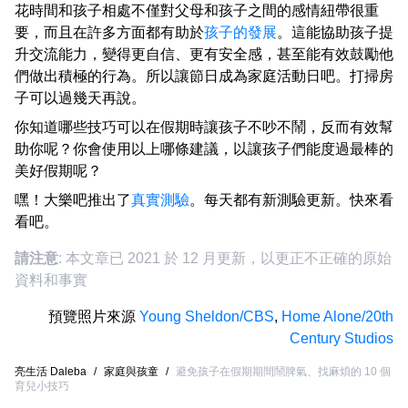
花時間和孩子相處不僅對父母和孩子之間的感情紐帶很重
要，而且在許多方面都有助於
孩子的發展
。這能協助孩子提
升交流能力，變得更自信、更有安全感，甚至能有效鼓勵他
們做出積極的行為。所以讓節日成為家庭活動日吧。打掃房
子可以過幾天再說。
你知道哪些技巧可以在假期時讓孩子不吵不鬧，反而有效幫
助你呢？你會使用以上哪條建議，以讓孩子們能度過最棒的
美好假期呢？
嘿！大樂吧推出了
真實測驗
。每天都有新測驗更新。快來看
看吧。
請注意
: 本文章已 2021 於 12 月更新，以更正不正確的原始
資料和事實
預覽照片來源
Young Sheldon/CBS
,
Home Alone/20th
Century Studios
亮生活 Daleba
/
家庭與孩童
/
避免孩子在假期期間鬧脾氣、找麻煩的 10 個
育兒小技巧