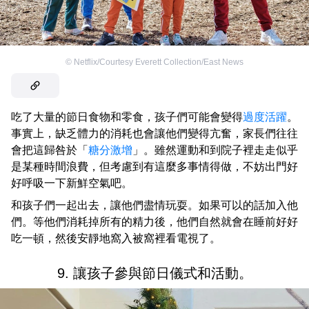
©
Netflix/Courtesy Everett Collection/East News
吃了大量的節日食物和零食，孩子們可能會變得
過度活躍
。
事實上，缺乏體力的消耗也會讓他們變得亢奮，家長們往往
會把這歸咎於「
糖分激增
」。雖然運動和到院子裡走走似乎
是某種時間浪費，但考慮到有這麼多事情得做，不妨出門好
好呼吸一下新鮮空氣吧。
和孩子們一起出去，讓他們盡情玩耍。如果可以的話加入他
們。等他們消耗掉所有的精力後，他們自然就會在睡前好好
吃一頓，然後安靜地窩入被窩裡看電視了。
9. 讓孩子參與節日儀式和活動。