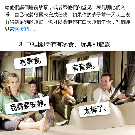
給他們講個睡前故事，或者讓他們的堂兄、表兄騙他們入
睡，自己假裝很累來完成任務。如果你的孩子前一天晚上沒
有得到足夠的睡眠，也可以讓他們在白天睡個午覺，打個盹
兒來
恢復精力
。
3. 車裡隨時備有零食、玩具和遊戲。