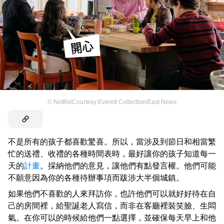
©
Netflix/Courtesy Everett Collection/East News
不是所有的孩子都喜歡驚喜。所以，當涉及到節日和相當繁
忙的送禮、收禮的各種時間表時，最好讓你的孩子知道每一
天的
計畫
。採納他們的意見，讓他們有點發言權。他們可能
不願意因為你的各種待辦事項而跋涉大半個城鎮。
如果他們不喜歡的人來拜訪你，也許他們可以就好好待在自
己的房間裡，給聖誕老人寫信，而非在客廳裡裝笑臉、生悶
氣。在你可以的時候給他們一點選擇，並確保每天早上和他