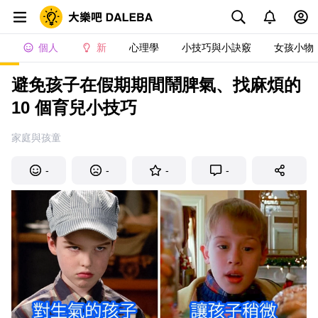
個人
新
心理學
小技巧與小訣竅
女孩小物
避免孩子在假期期間鬧脾氣、找麻煩的
10 個育兒小技巧
家庭與孩童
-
-
-
-