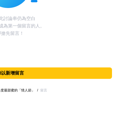
此討論串仍為空白
成為第一個留言的人。
即搶先留言！
錄以新增留言
妹共度最甜蜜的「情人節」
/
留言