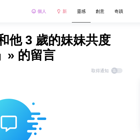
個人
新
靈感
創意
奇蹟
和他 3 歲的妹妹共度
» 的留言
取得通知