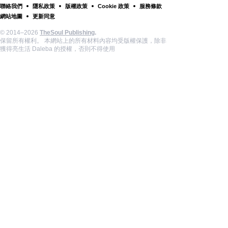
聯絡我們
隱私政策
版權政策
Cookie 政策
服務條款
網站地圖
更新同意
© 2014–2026
TheSoul Publishing
.
保留所有權利。 本網站上的所有材料內容均受版權保護，除非
獲得亮生活 Daleba 的授權，否則不得使用