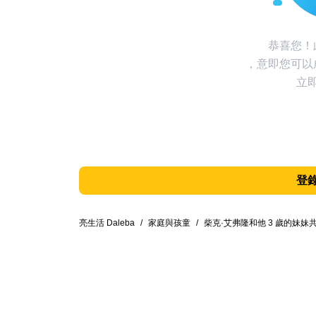
恭喜您！
，意即您可以
立
登
亮生活 Daleba
/
家庭與孩童
/
柴克·艾弗隆和他 3 歲的妹